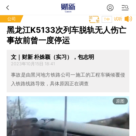
公司
试听
T中
黑龙江K5133次列车脱轨无人伤亡
事故前曾一度停运
文｜财新 朴姝颖（实习），包志明
2023年10月15日 18:41
事故是由黑河地方铁路公司一施工的工程车辆倾覆侵
入铁路线路导致，具体原因正在调查
原图