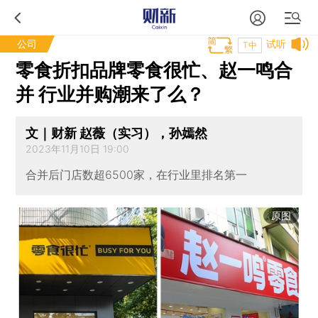
公司
试听
T中
零食折扣品牌零食很忙、赵一鸣合
并 行业并购潮来了么？
文｜财新 赵薇（实习），孙嫣然
2023年11月10日 19:00
合并后门店数超6500家，在行业里排名第一
原图