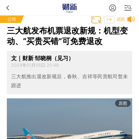
公司
试听
T中
三大航发布机票退改新规：机型变
动、“买贵买错”可免费退改
文｜财新 邹晓桐（见习）
2024年01月05日 20:48
三大航推出退改新规后，春秋、吉祥等民营航司暂未
跟进
原图