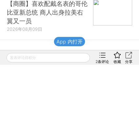
【商圈】喜欢配戴名表的哥伦
比亚新总统 商人出身拉美右
翼又一员
2026年08月09日
App 内打开
财新移动
发表评论得积分
2
条评论
收藏
分享
财新
财新周刊
Caixin
登录
网页版
订阅电邮
|
|
Copyright 财新网 All Rights Reserved