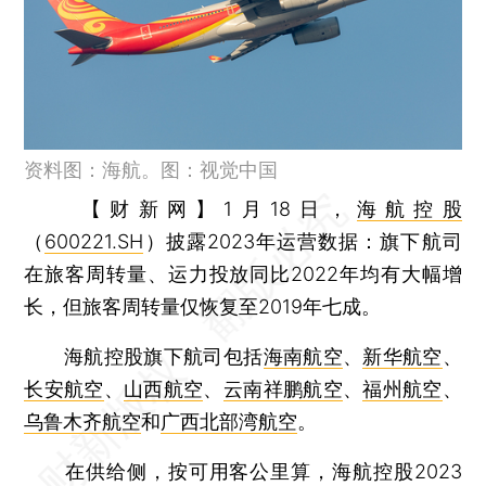
资料图：海航。图：视觉中国
【财新网】
1月18日，
海航控股
（
600221.SH
）披露2023年运营数据：旗下航司
在旅客周转量、运力投放同比2022年均有大幅增
长，但旅客周转量仅恢复至2019年七成。
海航控股旗下航司包括
海南航空
、
新华航空
、
长安航空
、
山西航空
、
云南祥鹏航空
、
福州航空
、
乌鲁木齐航空
和
广西北部湾航空
。
在供给侧，按可用客公里算，海航控股2023