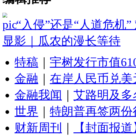
“入侵”还是“人道危机
显影｜瓜农的漫长等待
特稿
｜
宇树发行市值61
金融
｜
在岸人民币兑美元
金融我闻
｜
艾路明及多
世界
｜
特朗普再签两份
财新周刊
｜
【封面报道