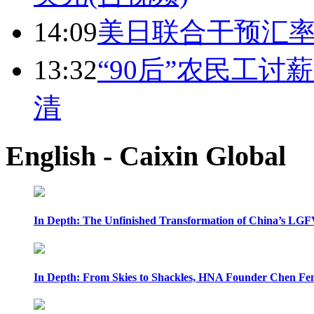
14:09
美日联合干预汇
13:32
“90后”农民工
清
English - Caixin Global
In Depth: The Unfinished Transformation of China’s LGF
In Depth: From Skies to Shackles, HNA Founder Chen Feng