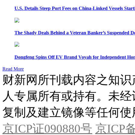
U.S. Details Steep Port Fees on China-Linked Vessels Start
The Shady Deals Behind a Veteran Banker’s Suspended D
Dongfeng Spins Off EV Brand Voyah for Independent Hon
Read More
财新网所刊载内容之知识
人专属所有或持有。未经
复制及建立镜像等任何使
京ICP证090880号
京ICP备