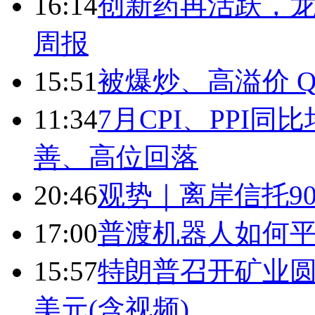
16:14
创新药再活跃，
周报
15:51
被爆炒、高溢价 Q
11:34
7月CPI、PPI同
善、高位回落
20:46
观势｜离岸信托9
17:00
普渡机器人如何平
15:57
特朗普召开矿业圆
美元(含视频)