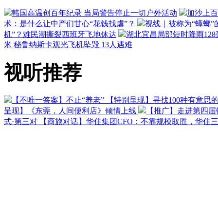
韩国高温创百年纪录 当局警告停止一切户外活动
加沙上百
术：是什么让中产们甘心“花钱找虐”？
视线｜被称为“蟑螂”
机”？难民潮撕裂西班牙飞地休达
湖北宜昌局部短时降雨128毫
米
秘鲁纳斯卡观光飞机坠毁 13人遇难
视听推荐
【不唯一答案】不止“养老”
【特别呈现】寻找100种有意思
呈现】《东莞，人间便利店》倾情上线
【推广】走进第四届
式·第三对
【商旅对话】华住集团CFO：不靠规模取胜，华住