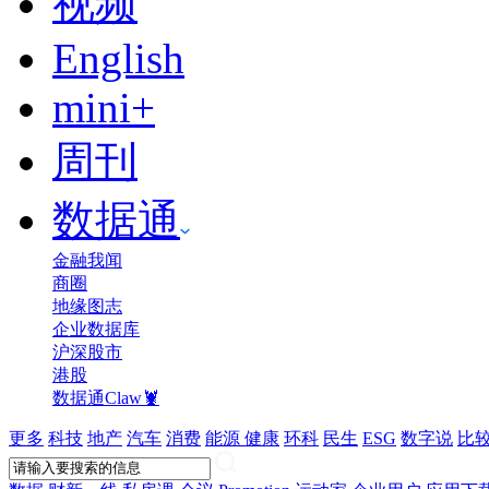
视频
English
mini+
周刊
数据通
金融我闻
商圈
地缘图志
企业数据库
沪深股市
港股
数据通Claw🦞
更多
科技
地产
汽车
消费
能源
健康
环科
民生
ESG
数字说
比