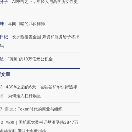
分子
：
AI冲击之下，年轻人与高学历女性更
坤
：
耳闻目睹的几位律师
日记
：
长护险覆盖全国 筹资和服务给予将持
码
波
：
“沉睡”的10万亿元公积金
新文章
53
439%之后的6天：被硅谷和华尔街追捧
才，为何走入杠杆误区
07
陈龙：Token时代的商业与组织
50
特稿｜国航原党委书记樊澄受贿3847万
审待宣判 否认大多数指控