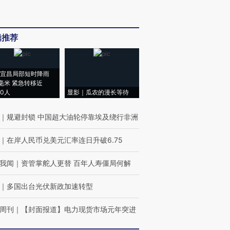
辑推荐
宜昌局部短时降雨
8毫米 紧急转移近
00人
显影｜瓜农的漫长等待
｜
规避封锁 中国超大油轮停靠埃及绕行非洲
｜
在岸人民币兑美元汇率连日升破6.75
我闻
｜
资管掌舵人更替 百年人寿僵局何解
｜
多国出台光伏新政加速转型
周刊
｜
【封面报道】电力现货市场元年突进