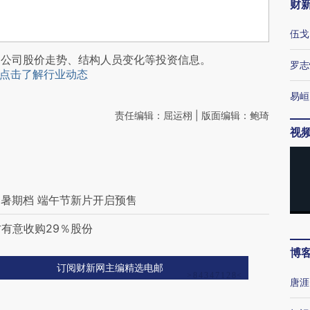
财
伍戈
阅公司股价走势、结构人员变化等投资信息。
罗志
点击了解行业动态
易峘
责任编辑：屈运栩 | 版面编辑：鲍琦
视
暑期档 端午节新片开启预售
方有意收购29％股份
博
订阅财新网主编精选电邮
唐涯