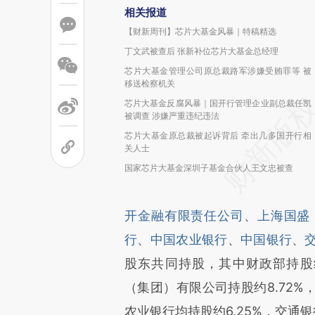
相关报道
【财新周刊】芯片大基金风暴｜特稿精选
丁文武被查后 张新补位芯片大基金总经理
芯片大基金管理公司原总裁路军涉嫌受贿罪等 被
移送检察机关
芯片大基金反腐风暴｜国开行管理企业副总裁任凯
被调查 涉嫌严重违纪违法
芯片大基金原总裁被起诉背后 牵出几多国开行相
关人士
国家芯片大基金深圳子基金合伙人王文忠被查
开金融有限责任公司
、
上海国盛
行
、
中国农业银行
、
中国银行
、
股东共同持股，其中财政部持股约1
（集团）有限公司持股约8.72
农业银行均持股约6.25%，交通