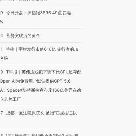
29
今日开盘：沪指报3896.49点 跌幅
0%
24
蓄势突破后的黄金
51
特稿｜宇树发行市值610亿 先行者的加
考验
29
T早报｜英伟达或拟下调下代GPU显存配
Open AI为免费用户默认提供GPT-5.6
NA；SpaceX协特斯拉宣布斥168亿美元在德
立芯片工厂
07
成都一区法院原院长 被指“违规挂证执
43
特朗普再签两份行政令限制出生公民权