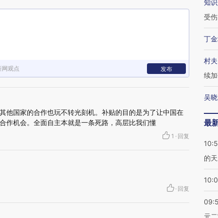
知识
受伤
丁金
村夫
新网观点
发布
续加
吴晓
其他国家的合作也玩不转光刻机。补贴的目的是为了让中国在
最
合作机会。全面自主本就是一条死路，高层比我们懂
1
·
回复
10:
的天
10:
·
回复
09:
元二