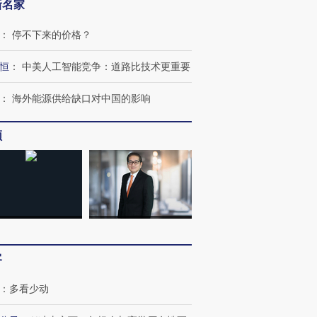
新名家
：
停不下来的价格？
恒
：
中美人工智能竞争：道路比技术更重要
：
海外能源供给缺口对中国的影响
频
客
：
多看少动