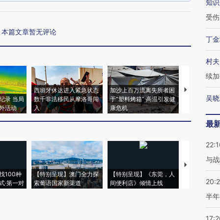
知识
受伤
本篇文章暂无评论
丁金
村夫
续加
西班牙休达进入紧急状态
加沙上百万流离失所者困
视线｜HYR
吴晓
纪录 当局
数千非法移民从摩洛哥闯
于“塑料烤箱” 高温引发健
术：是什么
外活动
入
康危机
心“花钱找虐
最
22:1
与战
【推广】走
找100种
【特别呈现】澳门全力探
【特别呈现】《东莞，人
会，让数智科
20:
式·第一对
索葡语国家新渠道
间便利店》倾情上线
业
半年
17:2