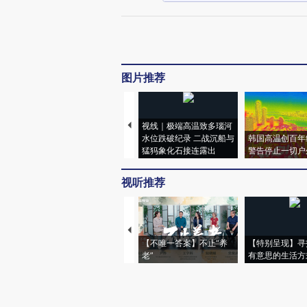
图片推荐
视线｜极端高温致多瑙河
水位跌破纪录 二战沉船与
韩国高温创百年
猛犸象化石接连露出
警告停止一切户
视听推荐
【不唯一答案】不止“养
【特别呈现】寻
老”
有意思的生活方