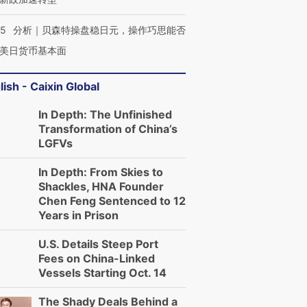
05
分析｜贝森特操盘稳日元，操作巧思能否
美日货币基本面
lish - Caixin Global
In Depth: The Unfinished
Transformation of China’s
LGFVs
In Depth: From Skies to
Shackles, HNA Founder
Chen Feng Sentenced to 12
Years in Prison
U.S. Details Steep Port
Fees on China-Linked
Vessels Starting Oct. 14
The Shady Deals Behind a