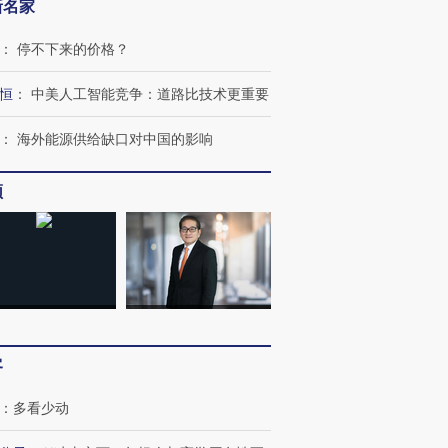
新名家
：
停不下来的价格？
恒
：
中美人工智能竞争：道路比技术更重要
：
海外能源供给缺口对中国的影响
频
客
：
多看少动