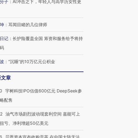
分子
：
AI冲击之下，年轻人与高学历女性更
坤
：
耳闻目睹的几位律师
日记
：
长护险覆盖全国 筹资和服务给予将持
码
OX的吸金
马航飞行员跨国走私7万
视线｜被称为“蟑螂”的印
波
：
“沉睡”的10万亿元公积金
让中产们甘
粒摇头丸 尿检体内含3种
度Z世代 用街头抗争将教
秘鲁纳斯
”？
毒品
育部长拱下台
13人遇难
新文章
0
宇树科技IPO估值600亿元 DeepSeek参
略配售
进第四届链博
【商旅对话】华住集团
技“链”接产
【特别呈现】寻找100种
CFO：不靠规模取胜，华
【特别呈
22
油气市场剧烈波动现套利空间 嘉能可上
有意思的生活方式·第三对
住三大增长引擎是什么？
有意思的
扭亏、净利增超50亿美元
6
贝恩资本宣布收购贡茶 在中国大陆无法