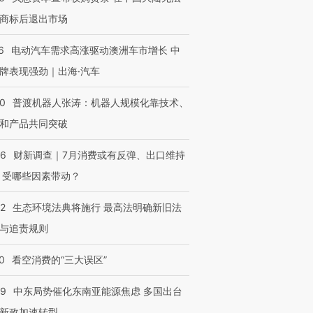
商标后退出市场
6
电动汽车需求高涨驱动澳洲车市增长 中
牌表现强劲｜出海·汽车
00
普渡机器人张涛：机器人规模化靠技术、
和产品共同突破
56
财新调查｜7月消费或有反弹、出口维持
 受哪些因素带动？
42
生态环境法典将施行 最高法明确新旧法
与追责规则
0
看空消费的“三大误区”
59
中东局势催化东南亚能源焦虑 多国出台
新政加速转型