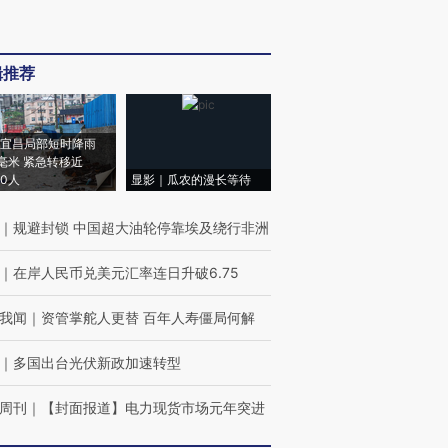
辑推荐
宜昌局部短时降雨
8毫米 紧急转移近
00人
显影｜瓜农的漫长等待
｜
规避封锁 中国超大油轮停靠埃及绕行非洲
｜
在岸人民币兑美元汇率连日升破6.75
我闻
｜
资管掌舵人更替 百年人寿僵局何解
｜
多国出台光伏新政加速转型
周刊
｜
【封面报道】电力现货市场元年突进