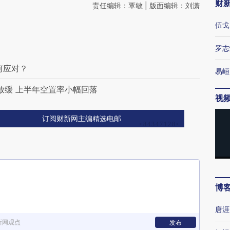
财
责任编辑：覃敏 | 版面编辑：刘潇
伍戈
罗志
何应对？
易峘
放缓 上半年空置率小幅回落
视
订阅财新网主编精选电邮
博
唐涯
新网观点
发布