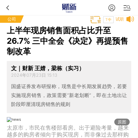
公司
试听
T中
上半年现房销售面积占比升至
26.7% 三中全会《决定》再提预售
制改革
文｜财新 王婧，梁栋（实习）
2024年07月23日 15:13
国盛证券发布研报称，现售是中长期发展趋势，若要
实施现房销售，政策需要“新老划断”，即在土地出让
阶段即厘清现房销售的规则
原图
太原市，市民在售楼部看房。出于避险考量，越来
越多的购房者倾向于购买现房，而非像过去那样购