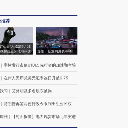
辑推荐
侵”还是“人道危机” 难
撕裂西班牙飞地休达
显影｜瓜农的漫长等待
｜
宇树发行市值610亿 先行者的加速和考验
｜
在岸人民币兑美元汇率连日升破6.75
我闻
｜
艾路明及多名股东被拘
｜
特朗普再签两份行政令限制出生公民权
周刊
｜
【封面报道】电力现货市场元年突进