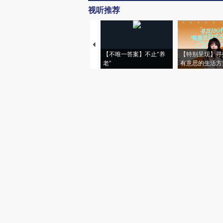
视听推荐
【不唯一答案】不止“养
【特别呈现】寻
老”
有意思的生活方