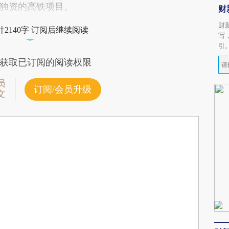
独资的高铁项目。
财
财
2140字 订阅后继续阅读
写
引
获取已订阅的阅读权限
员
订阅/会员升级
文