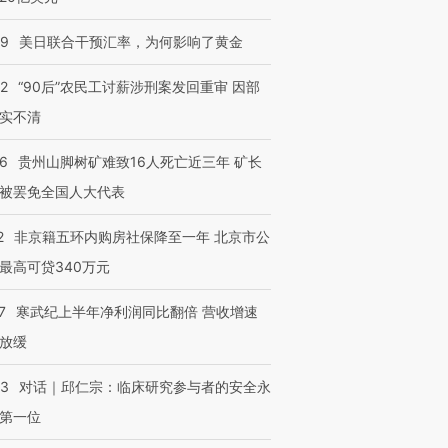
09
美日联合干预汇率，为何影响了黄金
32
“90后”农民工讨薪涉刑案发回重审 因部
进第四届链博
【商旅对话】华住集团
技“链”接产
【特别呈现】寻找100种
CFO：不靠规模取胜，华
【特别呈
实不清
有意思的生活方式·第三对
住三大增长引擎是什么？
有意思的
36
贵州山脚树矿难致16人死亡近三年 矿长
被罢免全国人大代表
2
非京籍五环内购房社保降至一年 北京市公
最高可贷340万元
7
寒武纪上半年净利润同比翻倍 营收增速
放缓
53
对话｜邱仁宗：临床研究参与者的安全永
第一位