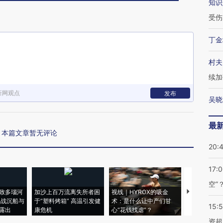
知识
受伤
丁金
村夫
续加
新网观点
发布
吴晓
最
本篇文章暂无评论
20:
17:
空”
致多瑙河
加沙上百万流离失所者困
视线｜HYROX的吸金
马航飞行员
二战沉船与
于“塑料烤箱” 高温引发健
术：是什么让中产们甘
粒摇头丸 尿
15:
露出
康危机
心“花钱找虐”？
毒品
资超