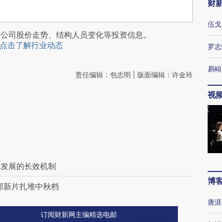
财
伍戈
阅公司股价走势、结构人员变化等投资信息。
点击了解行业动态
罗志
易峘
责任编辑：包志明 | 版面编辑：许金玲
视
产发展的长效机制
博
部新片扎堆中秋档
唐涯
订阅财新网主编精选电邮