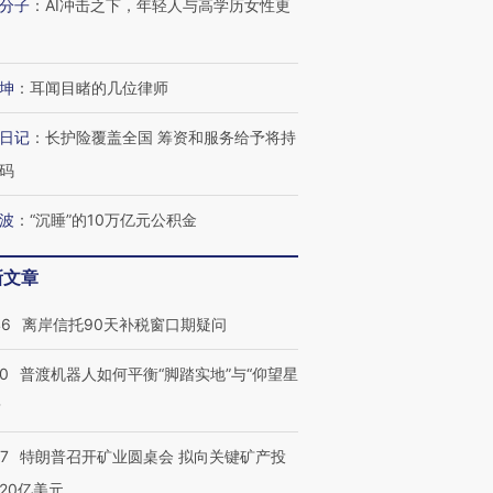
分子
：
AI冲击之下，年轻人与高学历女性更
坤
：
耳闻目睹的几位律师
日记
：
长护险覆盖全国 筹资和服务给予将持
码
波
：
“沉睡”的10万亿元公积金
新文章
46
离岸信托90天补税窗口期疑问
00
普渡机器人如何平衡“脚踏实地”与“仰望星
？
跨国走私7万
视线｜被称为“蟑螂”的印
视线｜“入侵”还是“人道危
检体内含3种
度Z世代 用街头抗争将教
机”？难民潮撕裂西班牙
秘鲁纳斯
57
特朗普召开矿业圆桌会 拟向关键矿产投
育部长拱下台
飞地休达
13人遇难
20亿美元