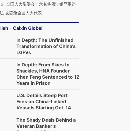
06
全国人大常委会：六名将领涉嫌严重违
法 被罢免全国人大代表
lish - Caixin Global
In Depth: The Unfinished
Transformation of China’s
LGFVs
In Depth: From Skies to
Shackles, HNA Founder
Chen Feng Sentenced to 12
Years in Prison
U.S. Details Steep Port
Fees on China-Linked
Vessels Starting Oct. 14
The Shady Deals Behind a
Veteran Banker’s