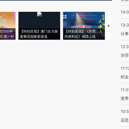
14:
13:
【推广】走
找100种
【特别呈现】澳门全力探
【特别呈现】《东莞，人
会，让数智科
分事
式·第一对
索葡语国家新渠道
间便利店》倾情上线
业
12:
涉罪
11:1
积金
11:0
逐季
10:
远是