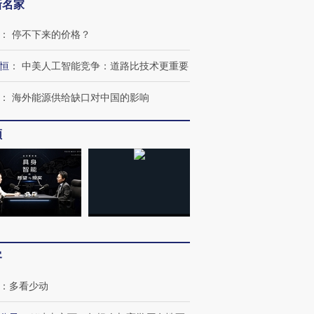
新名家
：
停不下来的价格？
恒
：
中美人工智能竞争：道路比技术更重要
：
海外能源供给缺口对中国的影响
频
客
：
多看少动