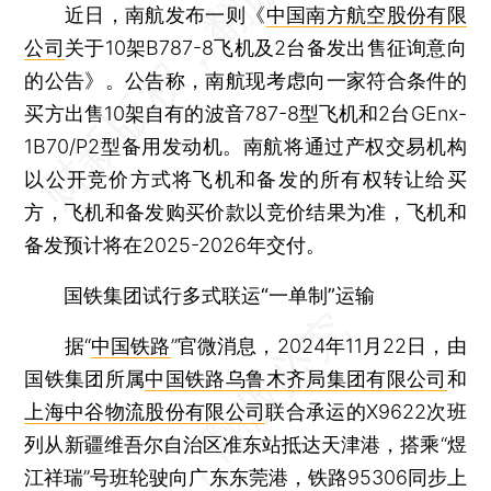
近日，南航发布一则《
中国南方航空股份有限
公司
关于10架B787-8飞机及2台备发出售征询意向
的公告》。公告称，南航现考虑向一家符合条件的
买方出售10架自有的波音787-8型飞机和2台GEnx-
1B70/P2型备用发动机。南航将通过产权交易机构
以公开竞价方式将飞机和备发的所有权转让给买
方，飞机和备发购买价款以竞价结果为准，飞机和
备发预计将在2025-2026年交付。
国铁集团试行多式联运“一单制”运输
据“
中国铁路
”官微消息，2024年11月22日，由
国铁集团所属
中国铁路乌鲁木齐局集团有限公司
和
上海中谷物流股份有限公司
联合承运的X9622次班
列从新疆维吾尔自治区准东站抵达天津港，搭乘“煜
江祥瑞”号班轮驶向广东东莞港，铁路95306同步上