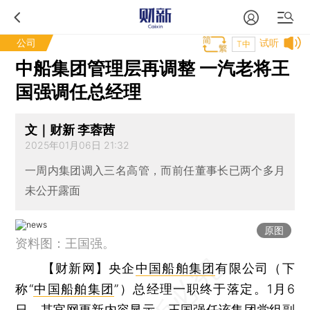
公司
试听
T中
中船集团管理层再调整 一汽老将王
国强调任总经理
文｜财新 李蓉茜
2025年01月06日 21:32
一周内集团调入三名高管，而前任董事长已两个多月
未公开露面
原图
资料图：王国强。
【财新网】
央企
中国船舶集团
有限公司（下
称“
中国船舶集团
”）总经理一职终于落定。1月6
日，其官网更新内容显示，
王国强
任该集团党组副