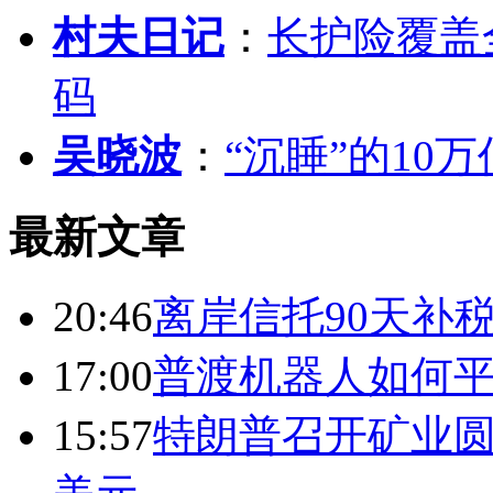
村夫日记
：
长护险覆盖
码
吴晓波
：
“沉睡”的10
最新文章
20:46
离岸信托90天补
17:00
普渡机器人如何平
15:57
特朗普召开矿业圆