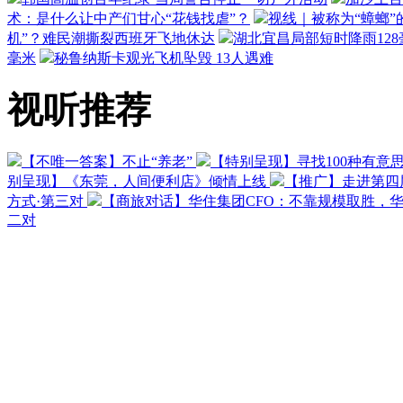
术：是什么让中产们甘心“花钱找虐”？
视线｜被称为“蟑螂”
机”？难民潮撕裂西班牙飞地休达
湖北宜昌局部短时降雨128毫
毫米
秘鲁纳斯卡观光飞机坠毁 13人遇难
视听推荐
【不唯一答案】不止“养老”
【特别呈现】寻找100种有意
别呈现】《东莞，人间便利店》倾情上线
【推广】走进第四
方式·第三对
【商旅对话】华住集团CFO：不靠规模取胜，
二对