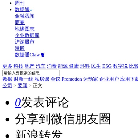
周刊
数据通
金融我闻
商圈
地缘图志
企业数据库
沪深股市
港股
数据通Claw🦞
更多
科技
地产
汽车
消费
能源
健康
环科
民生
ESG
数字说
比
数据
财新一线
私房课
会议
Promotion
运动家
企业用户
应用下
公司
>
要闻
>
正文
0
发表评论
分享到微信朋友圈
新浪转发