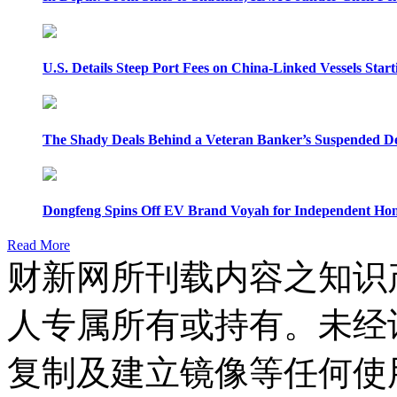
U.S. Details Steep Port Fees on China-Linked Vessels Start
The Shady Deals Behind a Veteran Banker’s Suspended D
Dongfeng Spins Off EV Brand Voyah for Independent Hon
Read More
财新网所刊载内容之知识
人专属所有或持有。未经
复制及建立镜像等任何使