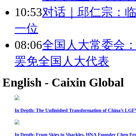
10:53
对话｜邱仁宗：
一位
08:06
全国人大常委会：
罢免全国人大代表
English - Caixin Global
In Depth: The Unfinished Transformation of China’s LGF
In Depth: From Skies to Shackles, HNA Founder Chen Feng