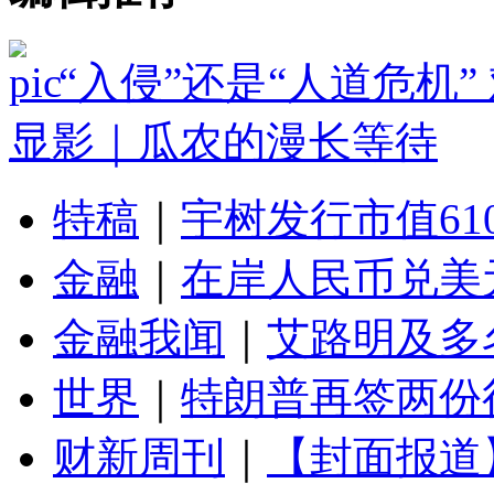
“入侵”还是“人道危机
显影｜瓜农的漫长等待
特稿
｜
宇树发行市值61
金融
｜
在岸人民币兑美元
金融我闻
｜
艾路明及多
世界
｜
特朗普再签两份
财新周刊
｜
【封面报道