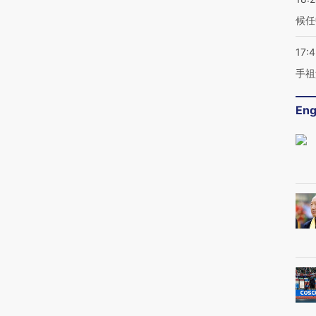
候任
17:
手祖
Eng