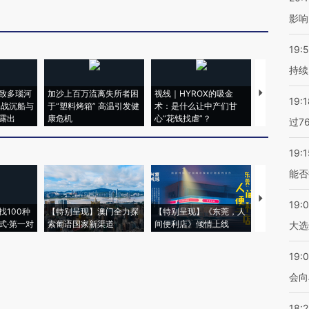
影响
19:5
持续
致多瑙河
加沙上百万流离失所者困
视线｜HYROX的吸金
马航飞行员
19:1
二战沉船与
于“塑料烤箱” 高温引发健
术：是什么让中产们甘
粒摇头丸 尿
露出
康危机
心“花钱找虐”？
毒品
过7
19:1
能否
【推广】走
19:
找100种
【特别呈现】澳门全力探
【特别呈现】《东莞，人
会，让数智科
式·第一对
索葡语国家新渠道
间便利店》倾情上线
业
大选
19:0
会向
18: