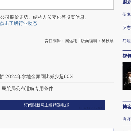
财
伍戈
阅公司股价走势、结构人员变化等投资信息。
点击了解行业动态
罗志
责任编辑：屈运栩 | 版面编辑：吴秋晗
易峘
视
 2024年拿地金额同比减少超60%
 民航局公布适航专用条件
订阅财新网主编精选电邮
博
唐涯