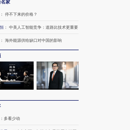
新名家
：
停不下来的价格？
恒
：
中美人工智能竞争：道路比技术更重要
：
海外能源供给缺口对中国的影响
频
客
：
多看少动