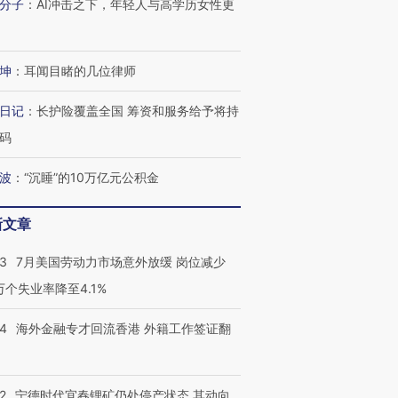
分子
：
AI冲击之下，年轻人与高学历女性更
坤
：
耳闻目睹的几位律师
日记
：
长护险覆盖全国 筹资和服务给予将持
码
波
：
“沉睡”的10万亿元公积金
新文章
43
7月美国劳动力市场意外放缓 岗位减少
3万个失业率降至4.1%
14
海外金融专才回流香港 外籍工作签证翻
2
宁德时代宜春锂矿仍处停产状态 其动向