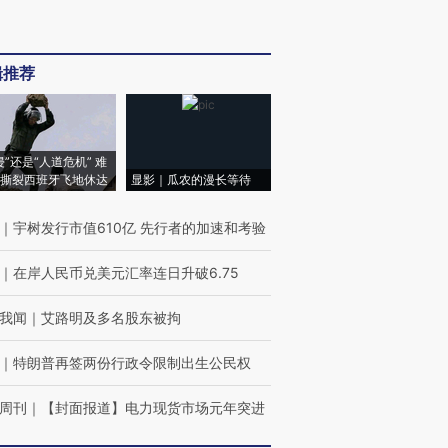
辑推荐
侵”还是“人道危机” 难
撕裂西班牙飞地休达
显影｜瓜农的漫长等待
｜
宇树发行市值610亿 先行者的加速和考验
｜
在岸人民币兑美元汇率连日升破6.75
我闻
｜
艾路明及多名股东被拘
｜
特朗普再签两份行政令限制出生公民权
周刊
｜
【封面报道】电力现货市场元年突进