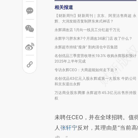
相关报道
【财新周刊】财新周刊｜京东、阿里沽售商超 永
辉、大润发能否复制胖东来式神话？
永辉调改店 1月向一线员工分红超千万元
永辉学习胖东来7个月调改36家门店 改了什么？
永辉超市持续“瘦身” 割肉清仓中百集团
名创优品三季度营收增长19.3% 收购永辉股权预计
2025年上半年完成
专访永辉CEO：大商超能如何走下去？
名创优品63亿元入股永辉成第一大股东 牛奶公司
和京东退出永辉
万达商业股东腾挪 永辉超市45.3亿元出售所持股
权
未聘任CEO，并在全球招聘。值
人
张轩宁
反对，其理由是“当前高