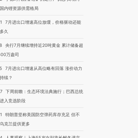
国内锂资源供需格局
1
7月进出口增速高位放缓，价格驱动还能
多久
跨国走私7万
视线｜被称为“蟑螂”的印
视线｜“入侵”还是“人道危
8
央行7月继续增持近20吨黄金 累计储备超
检体内含3种
度Z世代 用街头抗争将教
机”？难民潮撕裂西班牙
秘鲁纳斯
育部长拱下台
飞地休达
13人遇难
600万盎司
5
7月进出口增速从高位略有回落 涨价动力
持续？
进第四届链博
【商旅对话】华住集团
07
下周前瞻：生态环境法典施行；巴西总统
技“链”接产
【特别呈现】寻找100种
CFO：不靠规模取胜，华
【特别呈
有意思的生活方式·第三对
住三大增长引擎是什么？
有意思的
进入竞选阶段
1
特朗普坚称美国防空弹药库存充足 但不
乌克兰提供更多
24
人事观察｜上海55岁女副市长解冬进京