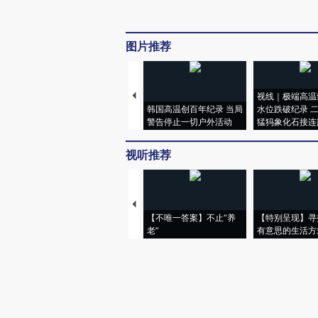
图片推荐
视线｜极端高温
韩国高温创百年纪录 当局
水位跌破纪录 
警告停止一切户外活动
猛犸象化石接连
视听推荐
【不唯一答案】不止“养
【特别呈现】寻
老”
有意思的生活方