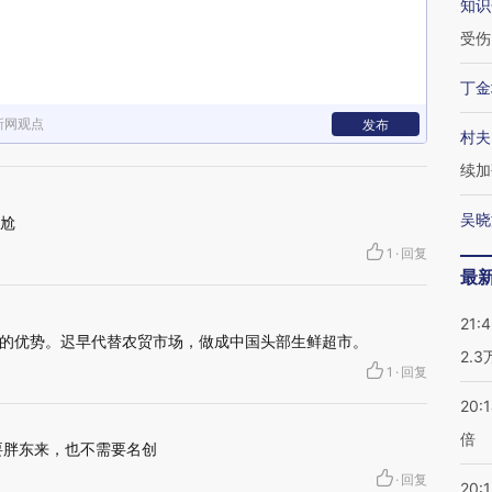
知识
受伤
丁金
新网观点
发布
村夫
续加
吴晓
尴尬
1
·
回复
最
21:
的优势。迟早代替农贸市场，做成中国头部生鲜超市。
2.
1
·
回复
20:
倍
要胖东来，也不需要名创
·
回复
20:1