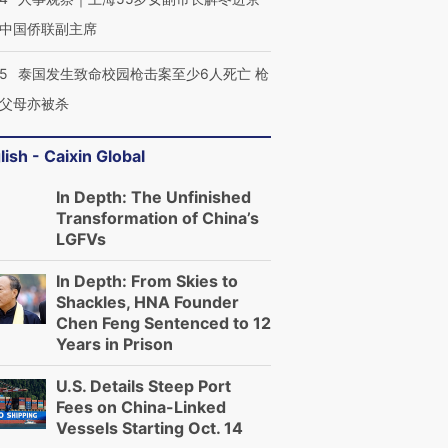
中国侨联副主席
45
泰国发生致命校园枪击案至少6人死亡 枪
父母亦被杀
lish - Caixin Global
In Depth: The Unfinished
Transformation of China’s
LGFVs
In Depth: From Skies to
Shackles, HNA Founder
Chen Feng Sentenced to 12
Years in Prison
U.S. Details Steep Port
Fees on China-Linked
Vessels Starting Oct. 14