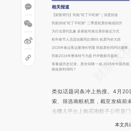
相关报道
【财新周刊】民航“旺丁不旺财”｜深度回放
民航持续“旺丁不旺财” 二季度机票价格或回升
为打击票代乱象 多家航司推出票价验证方式
蛇年春节人员流动量同比增6% 机票均价大跌
2025年春运客运量增长明显 民航票价同环比微降
民航2024年整体转亏为盈 约半数航司盈利
客量破历史纪录、票价却降一成 2025年中国民航
能改善利润吗？
类似话题词条冲上热搜。4月20
索、筛选南航机票，截至发稿前未
去哪儿平台上购买南航子公司
厦门
本文共计