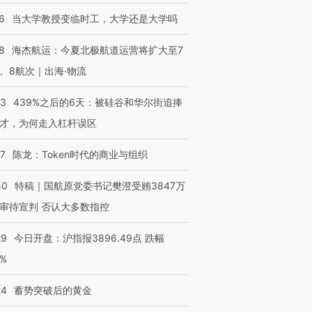
6
当大学教授变临时工，大学还是大学吗
8
海杰航运：今夏北极航道运营将扩大至7
、8航次｜出海·物流
53
439%之后的6天：被硅谷和华尔街追捧
才，为何走入杠杆误区
07
陈龙：Token时代的商业与组织
50
特稿｜国航原党委书记樊澄受贿3847万
审待宣判 否认大多数指控
29
今日开盘：沪指报3896.49点 跌幅
0%
24
蓄势突破后的黄金