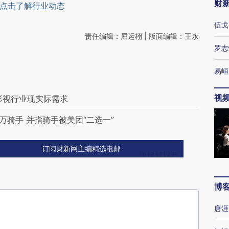
财
点击了解行业动态
伍戈
责任编辑：屈运栩 | 版面编辑：王永
罗志
易峘
视
影视行业现实际需求
万骑手 并指骑手被美团“二选一”
订阅财新网主编精选电邮
博
唐涯