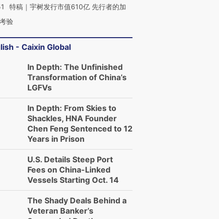
51
特稿｜宇树发行市值610亿 先行者的加
考验
lish - Caixin Global
In Depth: The Unfinished
Transformation of China’s
LGFVs
In Depth: From Skies to
Shackles, HNA Founder
Chen Feng Sentenced to 12
Years in Prison
U.S. Details Steep Port
Fees on China-Linked
Vessels Starting Oct. 14
The Shady Deals Behind a
Veteran Banker’s
OX的吸金
马航飞行员跨国走私7万
视线｜被称为“蟑螂”的印