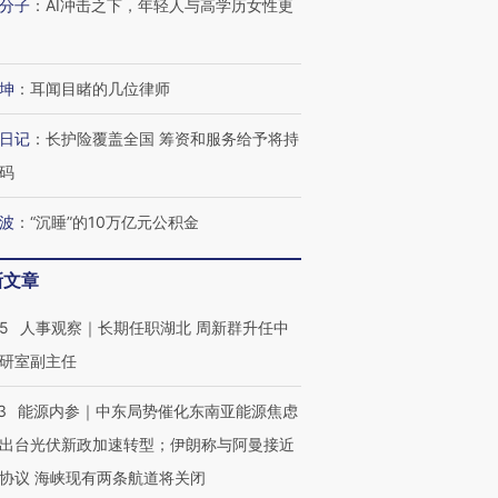
分子
：
AI冲击之下，年轻人与高学历女性更
坤
：
耳闻目睹的几位律师
日记
：
长护险覆盖全国 筹资和服务给予将持
码
波
：
“沉睡”的10万亿元公积金
新文章
25
人事观察｜长期任职湖北 周新群升任中
研室副主任
3
能源内参｜中东局势催化东南亚能源焦虑
出台光伏新政加速转型；伊朗称与阿曼接近
协议 海峡现有两条航道将关闭