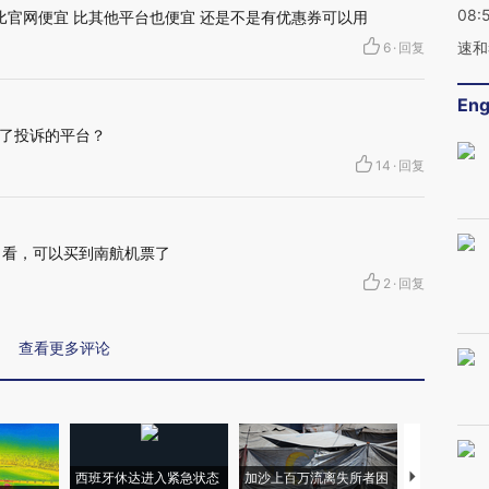
08:
比官网便宜 比其他平台也便宜 还是不是有优惠券可以用
速和
6
·
回复
Eng
了投诉的平台？
14
·
回复
上看了看，可以买到南航机票了
2
·
回复
查看更多评论
西班牙休达进入紧急状态
加沙上百万流离失所者困
视线｜HYR