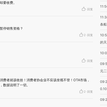
却要收费。
11:5
·
回复
11:3
条船
暂停销售资格？
10:
2
·
回复
的天
10:
·
回复
09:
元二
消费者就该收拾！消费者协会业不应该坐视不管！OTA市场，
09:
，数据说明了一切。
0.1
2
·
回复
09: