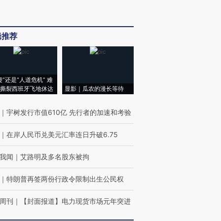
辑推荐
侵”还是“人道危机” 难
撕裂西班牙飞地休达
显影｜瓜农的漫长等待
｜
宇树发行市值610亿 先行者的加速和考验
｜
在岸人民币兑美元汇率连日升破6.75
我闻
｜
艾路明及多名股东被拘
｜
特朗普再签两份行政令限制出生公民权
周刊
｜
【封面报道】电力现货市场元年突进