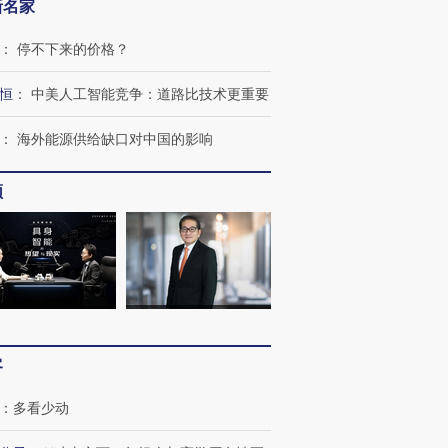
新名家
：
停不下来的价格？
恒
：
中美人工智能竞争：道路比技术更重要
：
海外能源供给缺口对中国的影响
频
客
：
多看少动