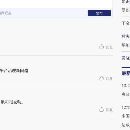
知识
受伤
新网观点
发布
丁金
村夫
续加
·
回复
吴晓
平台治理新问题
最
·
回复
13:
央政
，航司很被动。
12:1
·
回复
多国
达成