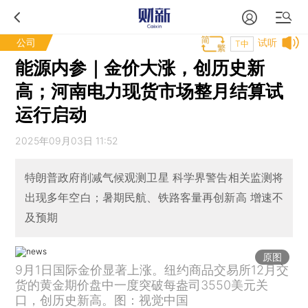
公司
试听
T中
能源内参｜金价大涨，创历史新
高；河南电力现货市场整月结算试
运行启动
2025年09月03日 11:52
特朗普政府削减气候观测卫星 科学界警告相关监测将
出现多年空白；暑期民航、铁路客量再创新高 增速不
及预期
原图
9月1日国际金价显著上涨。纽约商品交易所12月交
货的黄金期价盘中一度突破每盎司3550美元关
口，创历史新高。图：视觉中国