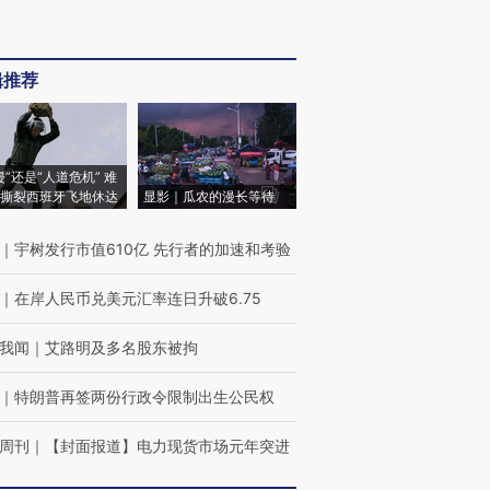
辑推荐
侵”还是“人道危机” 难
撕裂西班牙飞地休达
显影｜瓜农的漫长等待
｜
宇树发行市值610亿 先行者的加速和考验
｜
在岸人民币兑美元汇率连日升破6.75
我闻
｜
艾路明及多名股东被拘
｜
特朗普再签两份行政令限制出生公民权
周刊
｜
【封面报道】电力现货市场元年突进