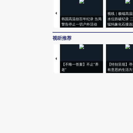
视线｜极端高温
韩国高温创百年纪录 当局
水位跌破纪录 
警告停止一切户外活动
猛犸象化石接连
视听推荐
【不唯一答案】不止“养
【特别呈现】寻
老”
有意思的生活方