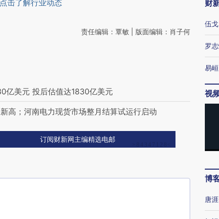
点击了解行业动态
财
伍戈
责任编辑：覃敏 | 版面编辑：肖子何
罗志
易峘
资130亿美元 投后估值达1830亿美元
视
史新高；河南电力现货市场整月结算试运行启动
订阅财新网主编精选电邮
博
唐涯