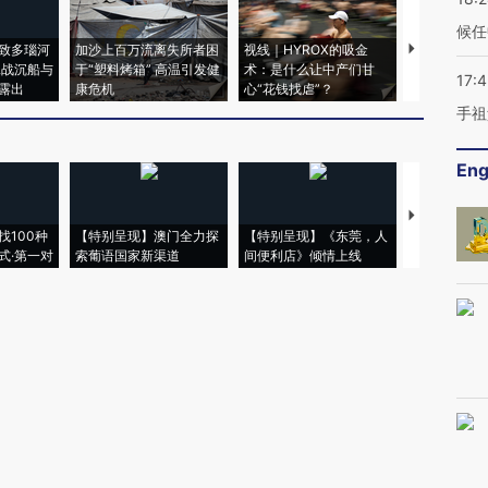
候任
致多瑙河
加沙上百万流离失所者困
视线｜HYROX的吸金
马航飞行员
二战沉船与
于“塑料烤箱” 高温引发健
术：是什么让中产们甘
粒摇头丸 尿
17:
露出
康危机
心“花钱找虐”？
毒品
手祖
Eng
【推广】走
找100种
【特别呈现】澳门全力探
【特别呈现】《东莞，人
会，让数智科
式·第一对
索葡语国家新渠道
间便利店》倾情上线
业