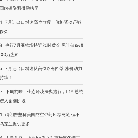
国内锂资源供需格局
1
7月进出口增速高位放缓，价格驱动还能
多久
8
央行7月继续增持近20吨黄金 累计储备超
600万盎司
5
7月进出口增速从高位略有回落 涨价动力
持续？
07
下周前瞻：生态环境法典施行；巴西总统
进入竞选阶段
1
特朗普坚称美国防空弹药库存充足 但不
乌克兰提供更多
24
人事观察｜上海55岁女副市长解冬进京