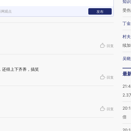
知识
受伤
新网观点
发布
丁金
村夫
续加
·
回复
吴晓
，还得上下齐养，搞笑
最
·
回复
21:
2.
20:
·
回复
倍
20:1