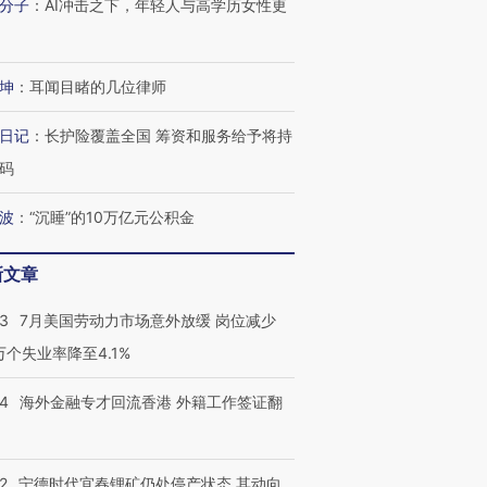
分子
：
AI冲击之下，年轻人与高学历女性更
坤
：
耳闻目睹的几位律师
日记
：
长护险覆盖全国 筹资和服务给予将持
码
波
：
“沉睡”的10万亿元公积金
新文章
43
7月美国劳动力市场意外放缓 岗位减少
3万个失业率降至4.1%
14
海外金融专才回流香港 外籍工作签证翻
2
宁德时代宜春锂矿仍处停产状态 其动向