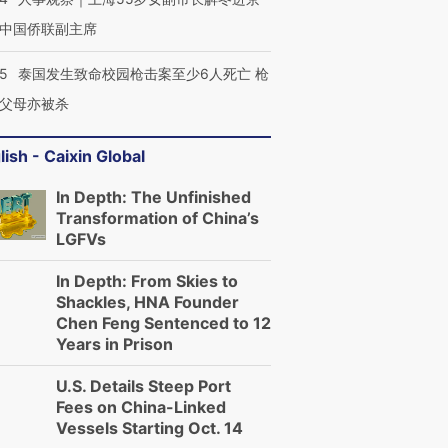
中国侨联副主席
跨国走私7万
视线｜被称为“蟑螂”的印
视线｜“入侵”还是“人道危
检体内含3种
度Z世代 用街头抗争将教
机”？难民潮撕裂西班牙
秘鲁纳斯
45
泰国发生致命校园枪击案至少6人死亡 枪
育部长拱下台
飞地休达
13人遇难
父母亦被杀
lish - Caixin Global
In Depth: The Unfinished
进第四届链博
【商旅对话】华住集团
Transformation of China’s
技“链”接产
【特别呈现】寻找100种
CFO：不靠规模取胜，华
【特别呈
有意思的生活方式·第三对
住三大增长引擎是什么？
有意思的
LGFVs
In Depth: From Skies to
Shackles, HNA Founder
Chen Feng Sentenced to 12
Years in Prison
U.S. Details Steep Port
Fees on China-Linked
Vessels Starting Oct. 14