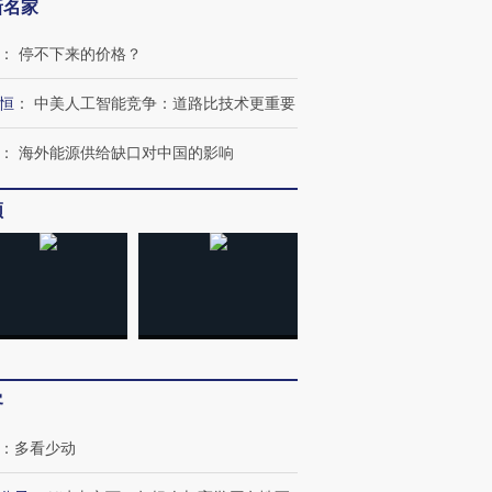
新名家
：
停不下来的价格？
恒
：
中美人工智能竞争：道路比技术更重要
：
海外能源供给缺口对中国的影响
频
客
：
多看少动