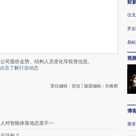
财
伍戈
罗志
易峘
视
阅公司股价走势、结构人员变化等投资信息。
点击了解行业动态
责任编辑：贺信 | 版面编辑：刘春辉
博
资人对智能体落地态度不一
唐涯
多元目标？