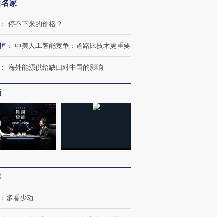
新名家
：
停不下来的价格？
恒
：
中美人工智能竞争：道路比技术更重要
：
海外能源供给缺口对中国的影响
频
客
：
多看少动