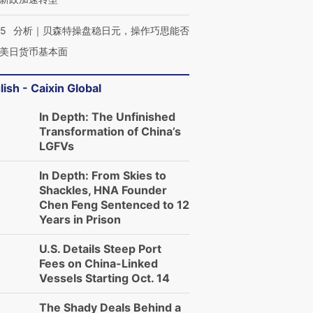
05
分析｜贝森特操盘稳日元，操作巧思能否
美日货币基本面
lish - Caixin Global
In Depth: The Unfinished
Transformation of China’s
LGFVs
In Depth: From Skies to
Shackles, HNA Founder
Chen Feng Sentenced to 12
Years in Prison
U.S. Details Steep Port
Fees on China-Linked
Vessels Starting Oct. 14
The Shady Deals Behind a