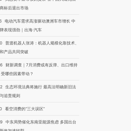
商标后退出市场
6
电动汽车需求高涨驱动澳洲车市增长 中
牌表现强劲｜出海·汽车
00
普渡机器人张涛：机器人规模化靠技术、
和产品共同突破
56
财新调查｜7月消费或有反弹、出口维持
 受哪些因素带动？
42
生态环境法典将施行 最高法明确新旧法
与追责规则
0
看空消费的“三大误区”
59
中东局势催化东南亚能源焦虑 多国出台
新政加速转型