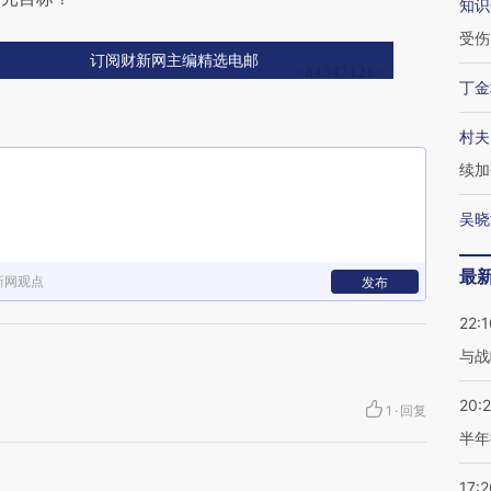
知识
受伤
订阅财新网主编精选电邮
丁金
村夫
续加
吴晓
最
新网观点
发布
22:1
与战
20:
1
·
回复
半年
17:2