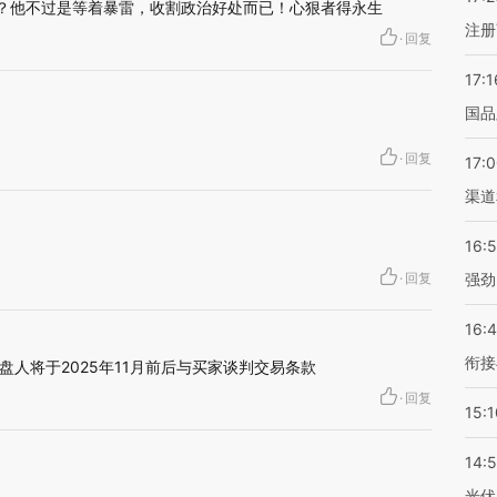
吗？他不过是等着暴雷，收割政治好处而已！心狠者得永生
注册
·
回复
17:1
国品
·
回复
17:
渠道
16:
·
回复
强劲
16:
衔接
人将于2025年11月前后与买家谈判交易条款
·
回复
15:1
14:
光伏