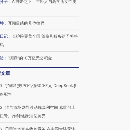
分子
：
AI冲击之下，年轻人与高学历女性更
坤
：
耳闻目睹的几位律师
日记
：
长护险覆盖全国 筹资和服务给予将持
码
波
：
“沉睡”的10万亿元公积金
新文章
0
宇树科技IPO估值600亿元 DeepSeek参
略配售
22
油气市场剧烈波动现套利空间 嘉能可上
扭亏、净利增超50亿美元
6
贝恩资本宣布收购贡茶 在中国大陆无法