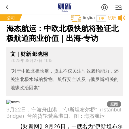
公司
English
试听
T中
海杰航运：中欧北极快航将验证北
极航道商业价值｜出海·专访
文｜财新 邹晓桐
2025年09月27日 11:15
“对于中欧北极快航，货主不仅关注时效履约能力，还
关注北极水域的货物、航行安全以及与俄罗斯相关的
地缘政治因素”
原图
9月22日，宁波舟山港，“伊斯坦布尔桥”（Istanbul
Bridge）号的货轮驶离港口。图：海杰航运
【财新网】
9月26日，一艘名为“伊斯坦布尔