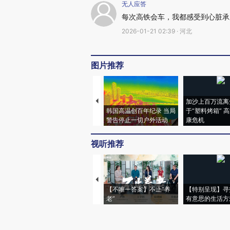
无人应答
每次高铁会车，我都感受到心脏承
2026-01-21 02:39 · 河北
图片推荐
加沙上百万流离
韩国高温创百年纪录 当局
于“塑料烤箱” 
警告停止一切户外活动
康危机
视听推荐
【不唯一答案】不止“养
【特别呈现】寻
老”
有意思的生活方