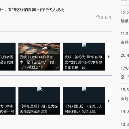
压，看到这样的新闻不由得代入现场。
15:5
6
·
回复
确被
11:3
束持
20:
失所者困
视线｜HYROX的吸金
视线｜被称为“蟑螂”的印
视线｜“入侵
高温引发健
术：是什么让中产们甘
度Z世代 用街头抗争将教
机”？难民潮
心“花钱找虐”？
育部长拱下台
飞地休达
17:
空”
15:
资超
【推广】走
找100种
【特别呈现】澳门全力探
【特别呈现】《东莞，人
会，让数智科
14:
式·第一对
索葡语国家新渠道
间便利店》倾情上线
业
13: