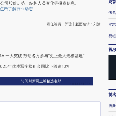
财
阅公司股价走势、结构人员变化等投资信息。
点击了解行业动态
伍戈
责任编辑：郭琼 | 版面编辑：刘潇
罗志
易峘
视
5年AI一大突破 鼓动各方参与“史上最大规模基建”
025年优质写字楼租金同比下跌逾10%
订阅财新网主编精选电邮
博
唐涯