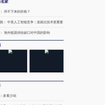
新名家
：
停不下来的价格？
恒
：
中美人工智能竞争：道路比技术更重要
：
海外能源供给缺口对中国的影响
频
客
：
多看少动