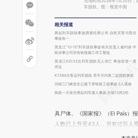
当地时间2026年1月20
车脱轨。图：视觉中国
相关报道
两起列车脱轨事故调查结果公布 自然灾害与责任
事故各一
黑龙江“10·15”列车脱轨事故有关负责人被约谈 中
铁涉事公司所有铁路施工停工整改
黑龙江K5133次列车脱轨无人伤亡 事故前曾一度
停运
K7384次客运列车脱轨 系半月内第二起脱轨事故
河南三门峡发生公路下穿铁路工程事故 5人遇难
铁路一天发生两起列车撞人事故 共致13死2伤
具尸体。《国家报》（El País
人数已上升至43人，另有过百人