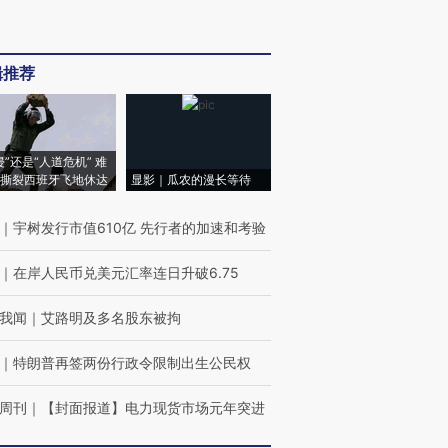
辑推荐
侵”还是“人道危机” 难
撕裂西班牙飞地休达
显影｜瓜农的漫长等待
｜
宇树发行市值610亿 先行者的加速和考验
｜
在岸人民币兑美元汇率连日升破6.75
我闻
｜
艾路明及多名股东被拘
｜
特朗普再签两份行政令限制出生公民权
周刊
｜
【封面报道】电力现货市场元年突进