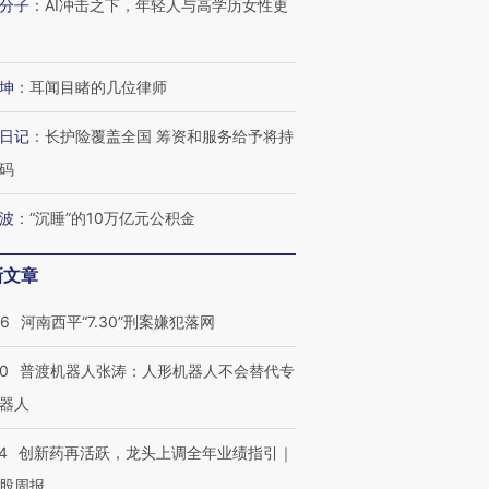
分子
：
AI冲击之下，年轻人与高学历女性更
坤
：
耳闻目睹的几位律师
日记
：
长护险覆盖全国 筹资和服务给予将持
码
波
：
“沉睡”的10万亿元公积金
新文章
26
河南西平“7.30”刑案嫌犯落网
00
普渡机器人张涛：人形机器人不会替代专
器人
4
创新药再活跃，龙头上调全年业绩指引｜
股周报