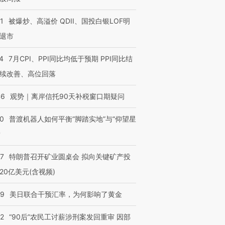
1
被爆炒、高溢价 QDII、国投白银LOF明
退市
4
7月CPI、PPI同比均低于预期 PPI同比结
续改善、高位回落
46
观势｜离岸信托90天补税窗口期疑问
”还是“人道危
湖北宜昌局部短时降雨
哈尔滨遭遇短时极端强降
撕裂西班牙
128毫米 紧急转移近
雨 3小时累计雨量超80毫
秘鲁纳斯
4000人
米
13人遇难
00
普渡机器人如何平衡“脚踏实地”与“仰望星
？
57
特朗普召开矿业圆桌会 拟向关键矿产投
20亿美元(含视频)
进第四届链博
【商旅对话】华住集团
技“链”接产
【特别呈现】寻找100种
CFO：不靠规模取胜，华
【特别呈
09
美日联合干预汇率，为何影响了黄金
有意思的生活方式·第三对
住三大增长引擎是什么？
有意思的
32
“90后”农民工讨薪涉刑案发回重审 因部