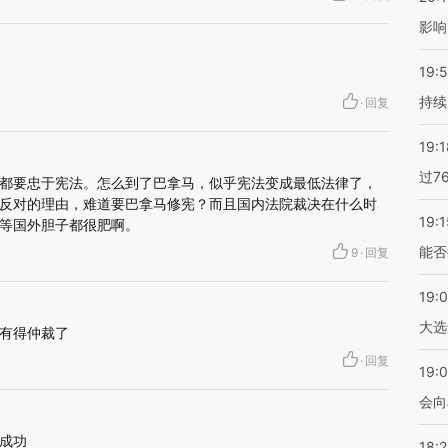
影响
19:5
持续
·
回复
19:1
过7
都要忠于宪法。怎么到了巴拿马，似乎宪法变成最低法律了，
反对的理由，难道要巴拿马修宪？而且国内法院裁决在什么时
19:1
等国外胆子都很肥啊。
能否
9
·
回复
19:
大选
有得仲裁了
·
回复
19:0
会向
成功
18: