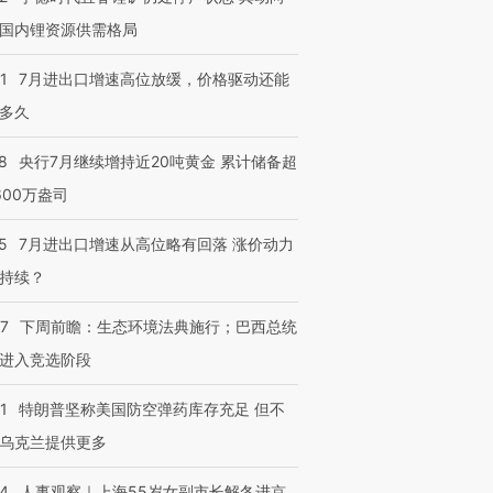
国内锂资源供需格局
1
7月进出口增速高位放缓，价格驱动还能
多久
8
央行7月继续增持近20吨黄金 累计储备超
600万盎司
5
7月进出口增速从高位略有回落 涨价动力
持续？
07
下周前瞻：生态环境法典施行；巴西总统
进入竞选阶段
1
特朗普坚称美国防空弹药库存充足 但不
乌克兰提供更多
24
人事观察｜上海55岁女副市长解冬进京