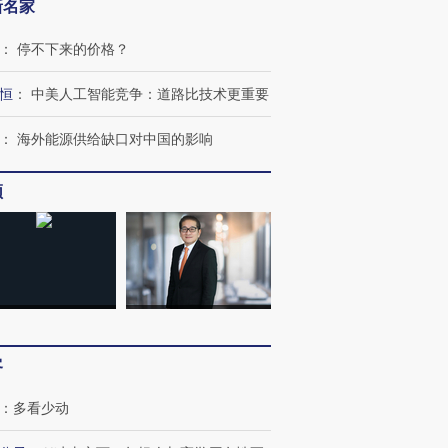
新名家
：
停不下来的价格？
恒
：
中美人工智能竞争：道路比技术更重要
：
海外能源供给缺口对中国的影响
频
客
：
多看少动