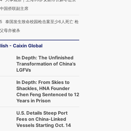
中国侨联副主席
45
泰国发生致命校园枪击案至少6人死亡 枪
父母亦被杀
lish - Caixin Global
In Depth: The Unfinished
Transformation of China’s
LGFVs
In Depth: From Skies to
Shackles, HNA Founder
Chen Feng Sentenced to 12
Years in Prison
U.S. Details Steep Port
Fees on China-Linked
Vessels Starting Oct. 14