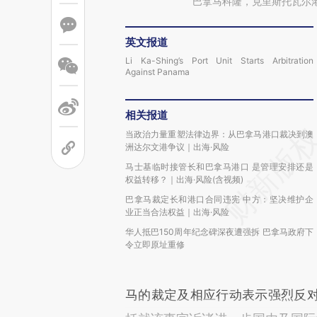
巴拿马科隆，克里斯托瓦尔
英文报道
Li Ka-Shing’s Port Unit Starts Arbitration
Against Panama
相关报道
当政治力量重塑法律边界：从巴拿马港口裁决到澳
洲达尔文港争议｜出海·风险
马士基临时接管长和巴拿马港口 是管理安排还是
权益转移？｜出海·风险(含视频)
巴拿马裁定长和港口合同违宪 中方：坚决维护企
业正当合法权益｜出海·风险
华人抵巴150周年纪念碑深夜遭强拆 巴拿马政府下
令立即原址重修
马的裁定及相应行动表示强烈反