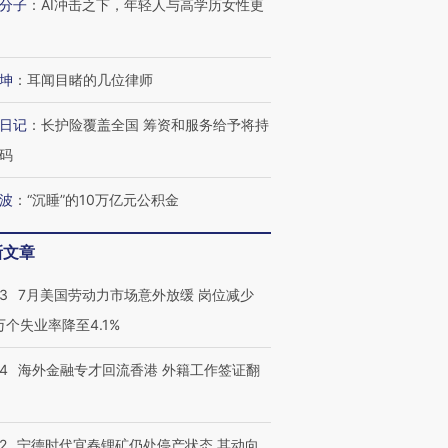
分子
：
AI冲击之下，年轻人与高学历女性更
坤
：
耳闻目睹的几位律师
日记
：
长护险覆盖全国 筹资和服务给予将持
码
波
：
“沉睡”的10万亿元公积金
新文章
43
7月美国劳动力市场意外放缓 岗位减少
3万个失业率降至4.1%
14
海外金融专才回流香港 外籍工作签证翻
2
宁德时代宜春锂矿仍处停产状态 其动向