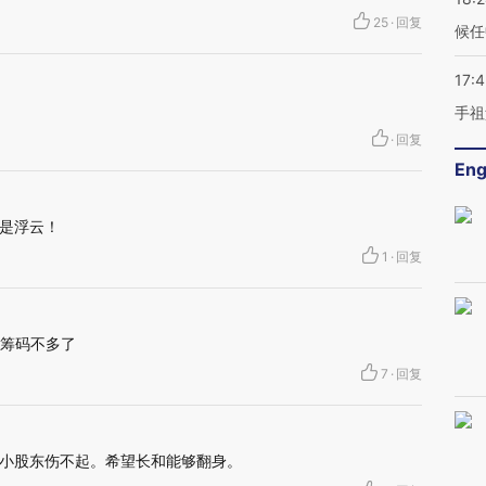
25
·
回复
候任
17:
手祖
·
回复
Eng
是浮云！
1
·
回复
e 筹码不多了
7
·
回复
小股东伤不起。希望长和能够翻身。