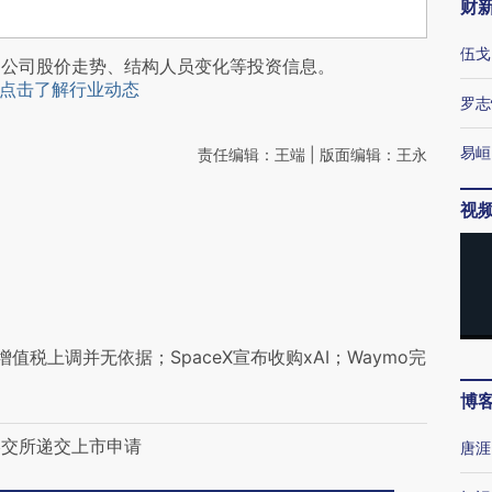
财
伍戈
阅公司股价走势、结构人员变化等投资信息。
点击了解行业动态
罗志
易峘
责任编辑：王端 | 版面编辑：王永
视
税上调并无依据；SpaceX宣布收购xAI；Waymo完
博
港交所递交上市申请
唐涯