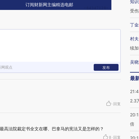
知识
订阅财新网主编精选电邮
受伤
丁金
村夫
续加
吴晓
新网观点
发布
最
21:
2.
·
回复
20:
倍
最高法院裁定书全文在哪、巴拿马的宪法又是怎样的？
8
·
回复
20:1