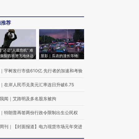
辑推荐
侵”还是“人道危机” 难
撕裂西班牙飞地休达
显影｜瓜农的漫长等待
｜
宇树发行市值610亿 先行者的加速和考验
｜
在岸人民币兑美元汇率连日升破6.75
我闻
｜
艾路明及多名股东被拘
｜
特朗普再签两份行政令限制出生公民权
周刊
｜
【封面报道】电力现货市场元年突进