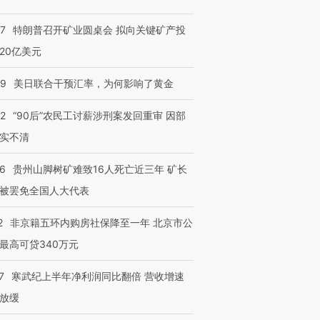
57
特朗普召开矿业圆桌会 拟向关键矿产投
20亿美元
09
美日联合干预汇率，为何影响了黄金
32
“90后”农民工讨薪涉刑案发回重审 因部
实不清
36
贵州山脚树矿难致16人死亡近三年 矿长
被罢免全国人大代表
2
非京籍五环内购房社保降至一年 北京市公
最高可贷340万元
7
寒武纪上半年净利润同比翻倍 营收增速
放缓