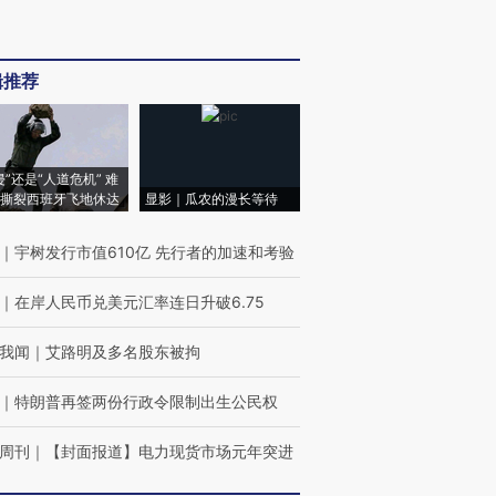
辑推荐
侵”还是“人道危机” 难
撕裂西班牙飞地休达
显影｜瓜农的漫长等待
｜
宇树发行市值610亿 先行者的加速和考验
｜
在岸人民币兑美元汇率连日升破6.75
我闻
｜
艾路明及多名股东被拘
｜
特朗普再签两份行政令限制出生公民权
周刊
｜
【封面报道】电力现货市场元年突进