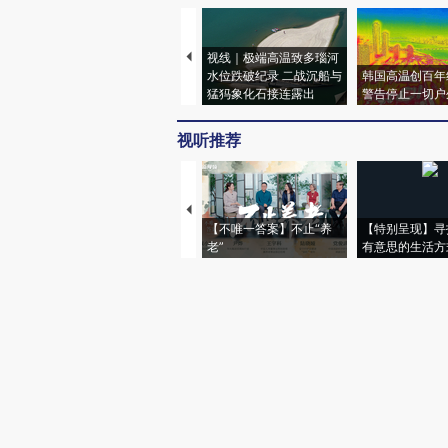
视线｜极端高温致多瑙河
水位跌破纪录 二战沉船与
韩国高温创百年
猛犸象化石接连露出
警告停止一切户
视听推荐
【不唯一答案】不止“养
【特别呈现】寻
老”
有意思的生活方