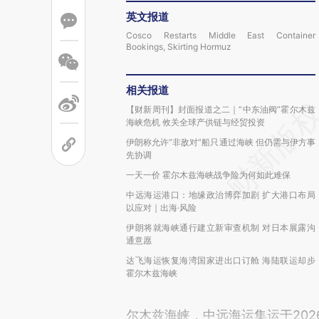
英文报道
Cosco Restarts Middle East Container
Bookings, Skirting Hormuz
相关报道
【财新周刊】封面报道之二｜“中东油阀”霍尔木兹
海峡危机 攸关全球产供链与经贸投资
伊朗称允许“非敌对”船只通过海峡 但仍需与伊方事
先协调
一天一价 霍尔木兹海峡战争险为何如此难保
中远海运港口：地缘政治博弈加剧 扩大港口布局
以应对｜出海·风险
伊朗将就海峡通行建立新审查机制 对日本展露沟
通意愿
达飞海运恢复海湾国家进出口订舱 海陆联运却步
霍尔木兹海峡
尔木兹海峡，中远海运集运于202