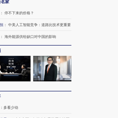
新名家
：
停不下来的价格？
恒
：
中美人工智能竞争：道路比技术更重要
：
海外能源供给缺口对中国的影响
频
客
：
多看少动