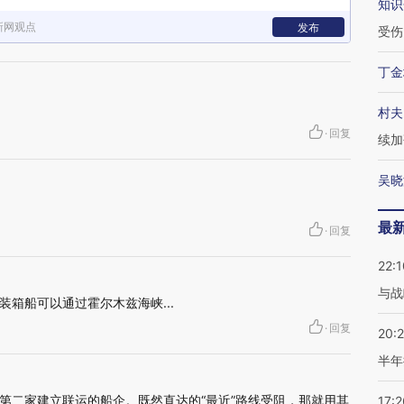
知识
新网观点
发布
受伤
丁金
村夫
·
回复
续加
吴晓
最
·
回复
22:1
与战
箱船可以通过霍尔木兹海峡...
·
回复
20:
半年
第二家建立联运的船企。既然直达的“最近”路线受阻，那就用其
17:2