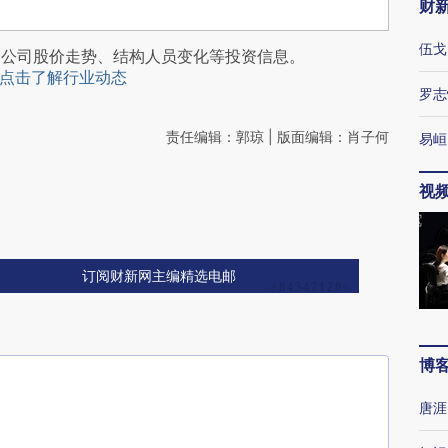
财
伍戈
阅公司股价走势、结构人员变化等投资信息。
点击了解行业动态
罗志
责任编辑：郭琼 | 版面编辑：肖子何
易峘
视
订阅财新网主编精选电邮
博
唐涯