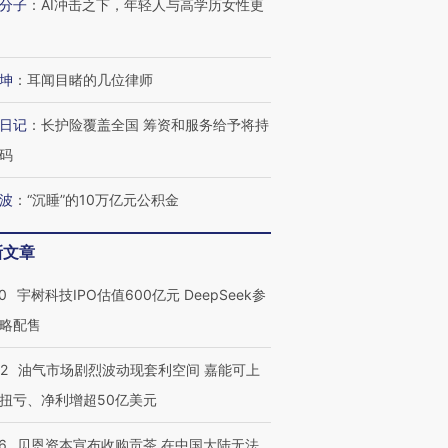
分子
：
AI冲击之下，年轻人与高学历女性更
坤
：
耳闻目睹的几位律师
日记
：
长护险覆盖全国 筹资和服务给予将持
码
波
：
“沉睡”的10万亿元公积金
新文章
0
宇树科技IPO估值600亿元 DeepSeek参
略配售
22
油气市场剧烈波动现套利空间 嘉能可上
扭亏、净利增超50亿美元
6
贝恩资本宣布收购贡茶 在中国大陆无法