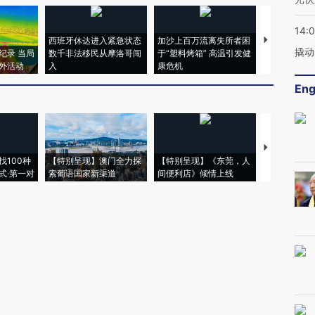
14:
西班牙休达进入紧急状态
加沙上百万流离失所者困
视线｜HYR
撬动
纪录 当局
数千非法移民从摩洛哥闯
于“塑料烤箱” 高温引发健
术：是什么
外活动
入
康危机
心“花钱找虐
Eng
【推广】走
找100种
【特别呈现】澳门全力探
【特别呈现】《东莞，人
会，让数智科
式·第一对
索葡语国家新渠道
间便利店》倾情上线
业