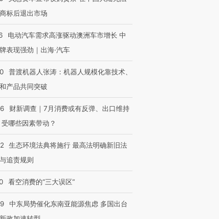
商标后退出市场
6
电动汽车需求高涨驱动澳洲车市增长 中
牌表现强劲｜出海·汽车
00
普渡机器人张涛：机器人规模化靠技术、
和产品共同突破
56
财新调查｜7月消费或有反弹、出口维持
 受哪些因素带动？
42
生态环境法典将施行 最高法明确新旧法
与追责规则
0
看空消费的“三大误区”
59
中东局势催化东南亚能源焦虑 多国出台
新政加速转型