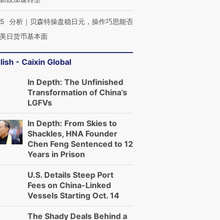
05
分析｜贝森特操盘稳日元，操作巧思能否
OX的吸金
马航飞行员跨国走私7万
视线｜被称为“蟑螂”的印
美日货币基本面
让中产们甘
粒摇头丸 尿检体内含3种
度Z世代 用街头抗争将教
秘鲁纳斯
”？
毒品
育部长拱下台
13人遇难
lish - Caixin Global
In Depth: The Unfinished
Transformation of China’s
LGFVs
进第四届链博
【商旅对话】华住集团
技“链”接产
【特别呈现】寻找100种
CFO：不靠规模取胜，华
【特别呈
有意思的生活方式·第三对
住三大增长引擎是什么？
有意思的
In Depth: From Skies to
Shackles, HNA Founder
Chen Feng Sentenced to 12
Years in Prison
U.S. Details Steep Port
Fees on China-Linked
Vessels Starting Oct. 14
The Shady Deals Behind a