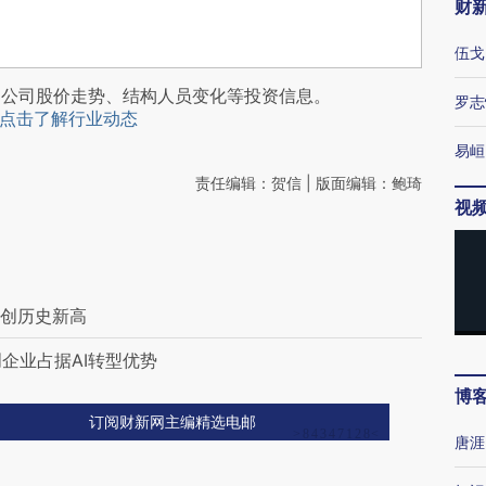
财
伍戈
阅公司股价走势、结构人员变化等投资信息。
罗志
点击了解行业动态
易峘
责任编辑：贺信 | 版面编辑：鲍琦
视
 创历史新高
创企业占据AI转型优势
博
订阅财新网主编精选电邮
唐涯