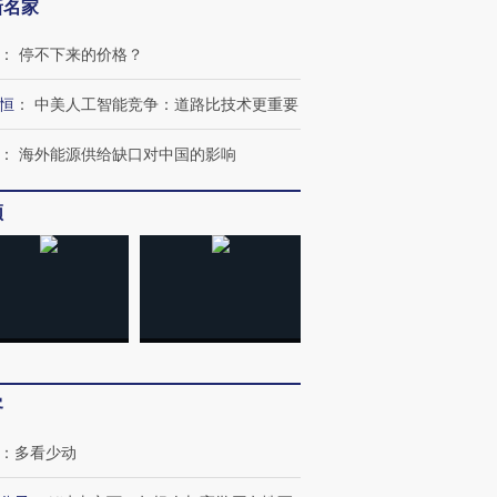
新名家
：
停不下来的价格？
恒
：
中美人工智能竞争：道路比技术更重要
：
海外能源供给缺口对中国的影响
频
客
：
多看少动