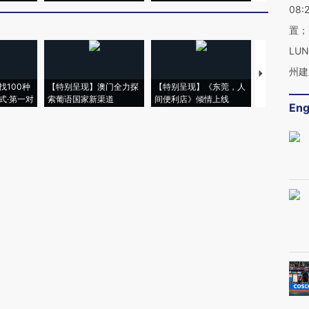
08:
置；
LU
州建
【推广】走
找100种
【特别呈现】澳门全力探
【特别呈现】《东莞，人
会，让数智科
式·第一对
索葡语国家新渠道
间便利店》倾情上线
业
Eng