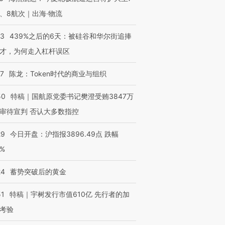
、8航次｜出海·物流
53
439%之后的6天：被硅谷和华尔街追捧
才，为何走入杠杆误区
07
陈龙：Token时代的商业与组织
50
特稿｜国航原党委书记樊澄受贿3847万
审待宣判 否认大多数指控
29
今日开盘：沪指报3896.49点 跌幅
0%
24
蓄势突破后的黄金
51
特稿｜宇树发行市值610亿 先行者的加
OX的吸金
马航飞行员跨国走私7万
视线｜被称为“蟑螂”的印
考验
让中产们甘
粒摇头丸 尿检体内含3种
度Z世代 用街头抗争将教
秘鲁纳斯
”？
毒品
育部长拱下台
13人遇难