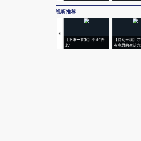
视听推荐
【不唯一答案】不止“养
【特别呈现】寻
老”
有意思的生活方