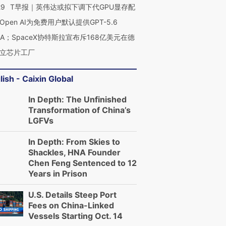
29
T早报｜英伟达或拟下调下代GPU显存配
Open AI为免费用户默认提供GPT-5.6
NA；SpaceX协特斯拉宣布斥168亿美元在德
立芯片工厂
进第四届链博
【商旅对话】华住集团
技“链”接产
【特别呈现】寻找100种
CFO：不靠规模取胜，华
【特别呈
有意思的生活方式·第三对
住三大增长引擎是什么？
有意思的
lish - Caixin Global
In Depth: The Unfinished
Transformation of China’s
LGFVs
In Depth: From Skies to
Shackles, HNA Founder
Chen Feng Sentenced to 12
Years in Prison
U.S. Details Steep Port
Fees on China-Linked
Vessels Starting Oct. 14