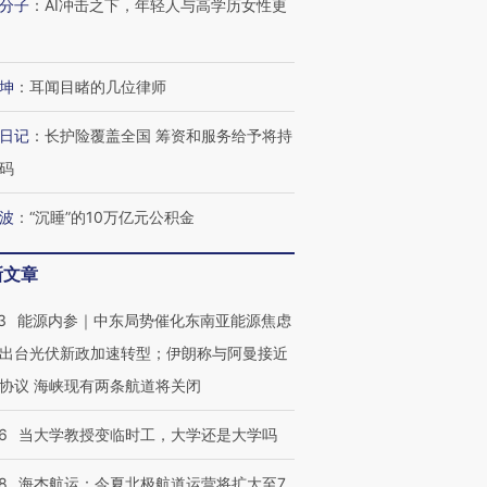
分子
：
AI冲击之下，年轻人与高学历女性更
坤
：
耳闻目睹的几位律师
日记
：
长护险覆盖全国 筹资和服务给予将持
码
波
：
“沉睡”的10万亿元公积金
新文章
3
能源内参｜中东局势催化东南亚能源焦虑
出台光伏新政加速转型；伊朗称与阿曼接近
协议 海峡现有两条航道将关闭
6
当大学教授变临时工，大学还是大学吗
8
海杰航运：今夏北极航道运营将扩大至7