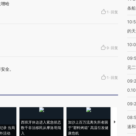
大增哈
条船
1
·
回复
10:
的天
10:
9
·
回复
09:
元二
弃安全。
1
·
回复
09:
0.1
09:
08:
西班牙休达进入紧急状态
加沙上百万流离失所者困
视线｜HYR
速和
纪录 当局
数千非法移民从摩洛哥闯
于“塑料烤箱” 高温引发健
术：是什么
外活动
入
康危机
心“花钱找虐