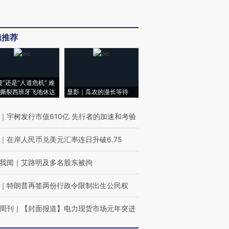
辑推荐
侵”还是“人道危机” 难
撕裂西班牙飞地休达
显影｜瓜农的漫长等待
｜
宇树发行市值610亿 先行者的加速和考验
｜
在岸人民币兑美元汇率连日升破6.75
我闻
｜
艾路明及多名股东被拘
｜
特朗普再签两份行政令限制出生公民权
周刊
｜
【封面报道】电力现货市场元年突进