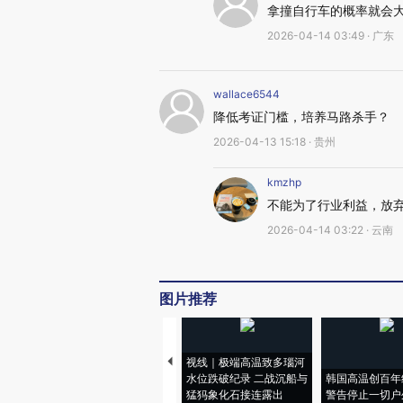
拿撞自行车的概率就会
2026-04-14 03:49 · 广东
wallace6544
降低考证门槛，培养马路杀手？
2026-04-13 15:18 · 贵州
kmzhp
不能为了行业利益，放
2026-04-14 03:22 · 云南
图片推荐
视线｜极端高温致多瑙河
水位跌破纪录 二战沉船与
韩国高温创百年
猛犸象化石接连露出
警告停止一切户