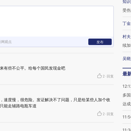
知识
受伤
丁金
村夫
新网观点
发布
续加
吴晓
来有些不公平。给每个国民发现金吧
最
2
·
回复
12:1
多国
，速度慢，很危险。发证解决不了问题，只是给某些人加个收
达成
只能走辅路电瓶车道
2
·
回复
11:5
11:3