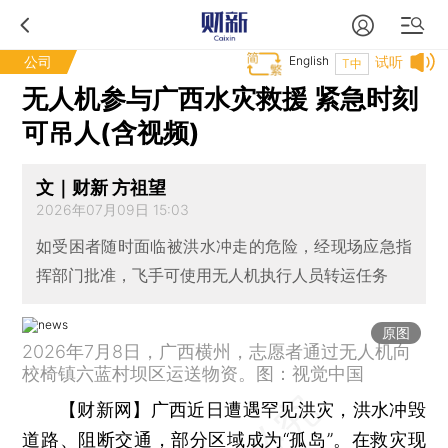
公司
English
试听
T中
无人机参与广西水灾救援 紧急时刻
可吊人(含视频)
文｜财新 方祖望
2026年07月09日 15:03
如受困者随时面临被洪水冲走的危险，经现场应急指
挥部门批准，飞手可使用无人机执行人员转运任务
原图
2026年7月8日，广西横州，志愿者通过无人机向
校椅镇六蓝村坝区运送物资。图：视觉中国
【财新网】
广西近日遭遇罕见洪灾，洪水冲毁
道路、阻断交通，部分区域成为“孤岛”。在救灾现