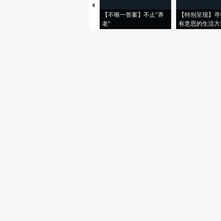
【不唯一答案】不止“养
【特别呈现】寻
老”
有意思的生活方