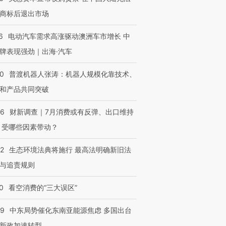
进第四届链博
【商旅对话】华住集团
商标后退出市场
技“链”接产
【特别呈现】寻找100种
CFO：不靠规模取胜，华
【特别呈
有意思的生活方式·第三对
住三大增长引擎是什么？
有意思的
6
电动汽车需求高涨驱动澳洲车市增长 中
牌表现强劲｜出海·汽车
00
普渡机器人张涛：机器人规模化靠技术、
和产品共同突破
56
财新调查｜7月消费或有反弹、出口维持
 受哪些因素带动？
42
生态环境法典将施行 最高法明确新旧法
与追责规则
0
看空消费的“三大误区”
59
中东局势催化东南亚能源焦虑 多国出台
新政加速转型