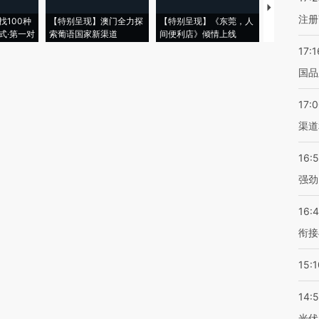
【推广】走
注册
找100种
【特别呈现】澳门全力探
【特别呈现】《东莞，人
会，让数智科
式·第一对
索葡语国家新渠道
间便利店》倾情上线
业
17:1
国品
17:
渠道
16:
强劲
16:
衔接
15:1
14:
光伏