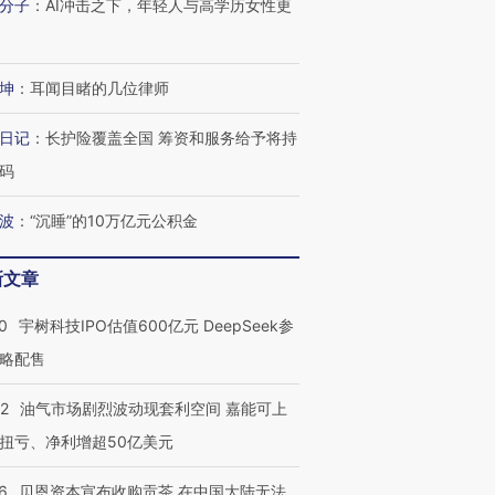
分子
：
AI冲击之下，年轻人与高学历女性更
坤
：
耳闻目睹的几位律师
日记
：
长护险覆盖全国 筹资和服务给予将持
码
波
：
“沉睡”的10万亿元公积金
新文章
0
宇树科技IPO估值600亿元 DeepSeek参
OX的吸金
马航飞行员跨国走私7万
视线｜被称为“蟑螂”的印
略配售
让中产们甘
粒摇头丸 尿检体内含3种
度Z世代 用街头抗争将教
秘鲁纳斯
”？
毒品
育部长拱下台
13人遇难
22
油气市场剧烈波动现套利空间 嘉能可上
扭亏、净利增超50亿美元
6
贝恩资本宣布收购贡茶 在中国大陆无法