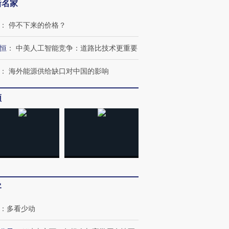
新名家
：
停不下来的价格？
恒
：
中美人工智能竞争：道路比技术更重要
：
海外能源供给缺口对中国的影响
频
客
：
多看少动