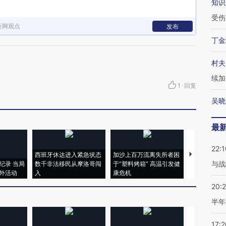
知识
受伤
新网观点
发布
丁金
村夫
续加
1
·
回复
吴晓
最
22:1
西班牙休达进入紧急状态
加沙上百万流离失所者困
视线｜HYR
与战
纪录 当局
数千非法移民从摩洛哥闯
于“塑料烤箱” 高温引发健
术：是什么
外活动
入
康危机
心“花钱找虐
20:
半年
17:2