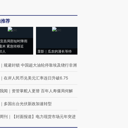
辑推荐
宜昌局部短时降雨
8毫米 紧急转移近
00人
显影｜瓜农的漫长等待
｜
规避封锁 中国超大油轮停靠埃及绕行非洲
｜
在岸人民币兑美元汇率连日升破6.75
我闻
｜
资管掌舵人更替 百年人寿僵局何解
｜
多国出台光伏新政加速转型
周刊
｜
【封面报道】电力现货市场元年突进