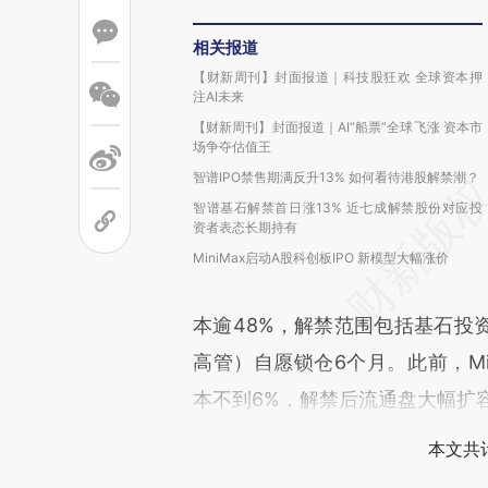
相关报道
【财新周刊】封面报道｜科技股狂欢 全球资本押
注AI未来
【财新周刊】封面报道｜AI“船票”全球飞涨 资本市
场争夺估值王
智谱IPO禁售期满反升13% 如何看待港股解禁潮？
智谱基石解禁首日涨13% 近七成解禁股份对应投
资者表态长期持有
MiniMax启动A股科创板IPO 新模型大幅涨价
本逾48%，解禁范围包括基石投
高管）自愿锁仓6个月。此前，Mi
本不到6%，解禁后流通盘大幅扩
本文共计