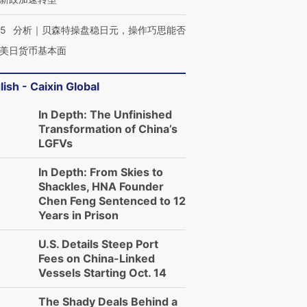
05
分析｜贝森特操盘稳日元，操作巧思能否
美日货币基本面
lish - Caixin Global
In Depth: The Unfinished
Transformation of China’s
LGFVs
In Depth: From Skies to
Shackles, HNA Founder
Chen Feng Sentenced to 12
Years in Prison
U.S. Details Steep Port
Fees on China-Linked
Vessels Starting Oct. 14
The Shady Deals Behind a