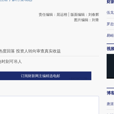
财
伍戈
责任编辑：屈运栩 | 版面编辑：刘春辉
图片编辑：刘青
罗志
易峘
视
下热度回落 投资人转向审查真实收益
急时刻可吊人
订阅财新网主编精选电邮
博
唐涯