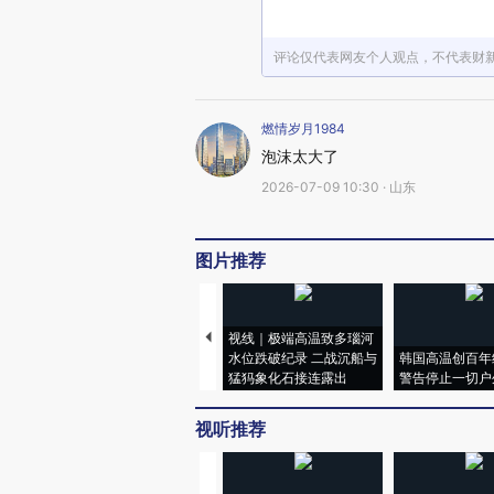
评论仅代表网友个人观点，不代表财
燃情岁月1984
泡沫太大了
2026-07-09 10:30 · 山东
图片推荐
视线｜极端高温致多瑙河
水位跌破纪录 二战沉船与
韩国高温创百年
猛犸象化石接连露出
警告停止一切户
视听推荐