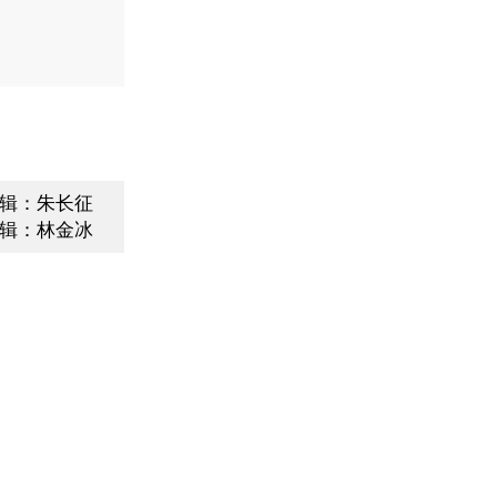
辑：朱长征
辑：林金冰