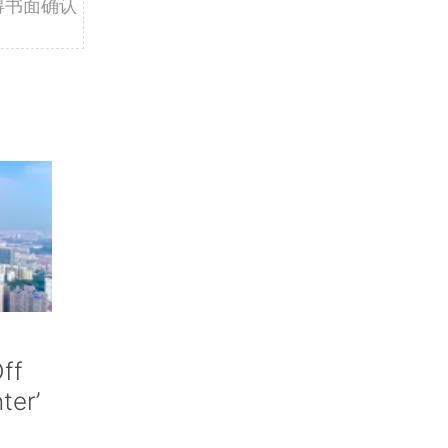
得书面确认
ff
nter’