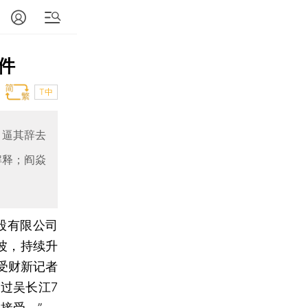
件
T中
了逼其辞去
解释；阎焱
股有限公司
波，持续升
受财新记者
过吴长江7
接受。”