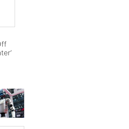
ff
nter’