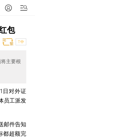
红包
T中
额将主要根
1日对外证
体员工派发
送邮件告知
标都超额完