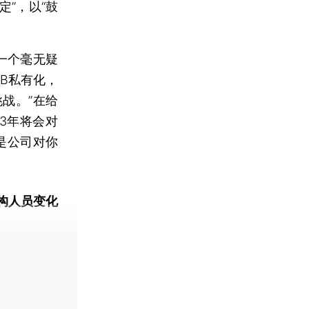
”，以“鼓
一个毫无疑
B私有化，
战。”在给
3年将会对
是公司对你
构人员变化