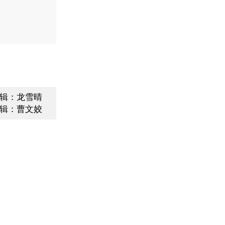
辑：龙雪晴
辑：曹文姣