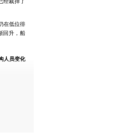
已经裁掉了
仍在低位徘
渐回升，船
。
构人员变化