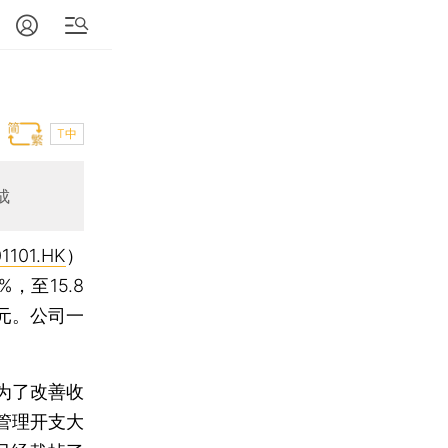
T中
成
1101.HK
）
，至15.8
亿元。公司一
为了改善收
管理开支大