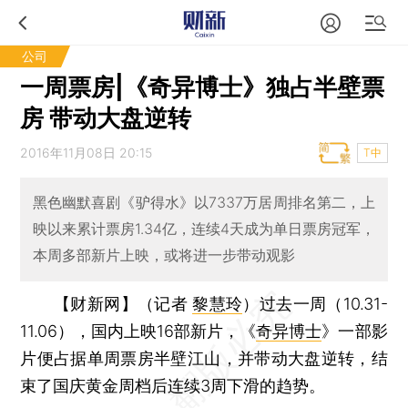
公司
一周票房|《奇异博士》独占半壁票
房 带动大盘逆转
2016年11月08日 20:15
T中
黑色幽默喜剧《驴得水》以7337万居周排名第二，上
映以来累计票房1.34亿，连续4天成为单日票房冠军，
本周多部新片上映，或将进一步带动观影
【财新网】（记者
黎慧玲
）
过去一周（10.31-
11.06），国内上映16部新片，《
奇异博士
》一部影
片便占据单周票房半壁江山，并带动大盘逆转，结
束了国庆黄金周档后连续3周下滑的趋势。