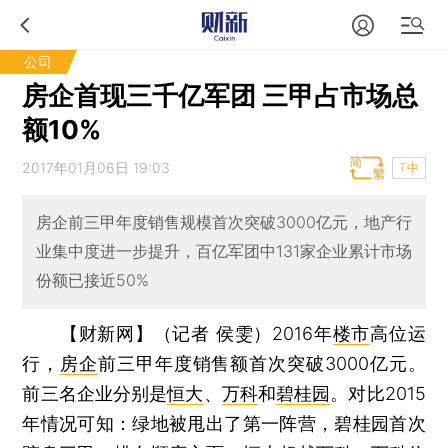
公司
房企首现三千亿军团 三甲占市场总
额10%
2017年01月06日 19:03
T中
房企前三甲年度销售规模首次突破3000亿元，地产行
业集中度进一步提升，百亿军团中131家企业累计市场
份额已接近50%
【财新网】（记者 侯雯）
2016年
楼市
高位运
行，
房企
前三甲年度销售额首次突破3000亿元。
前三名企业分别是
恒大
、
万科
和
碧桂园
。对比2015
年情况可知：绿地被甩出了第一阵营，碧桂园首次