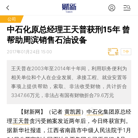
公司
中石化原总经理王天普获刑15年 曾
帮助周滨销售石油设备
2017年01月24日 15:00
T中
王天普在2003年至2014年十年间，利用职务便利为
相关单位和个人在企业发展、承接工程、就业安置等
事项上提供帮助，索取、非法收受财物，共计折合
3347.66万元，非法占有国有财物折合79.6万元
【财新网】（记者
黄凯茜
）
中石化
集团原总经
理
王天普
贪污受贿案发近两年后，今日终获宣判。
据新华社报道，江西省南昌市中级人民法院于1月