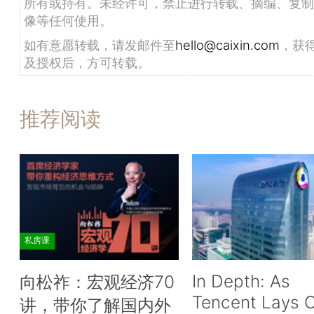
所有或持有。未经许可，禁止进行转载、摘编、复制
像等任何使用。
如有意愿转载，请发邮件至
hello@caixin.com
，获
及授权后，方可转载。
推荐阅读
私房课
In Depth: As
向松祚：宏观经济70
Tencent Lays O
讲，带你了解国内外