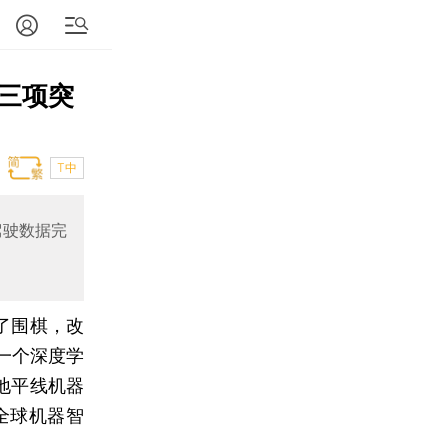
三项突
T中
驾驶数据完
了围棋，改
一个深度学
 地平线机器
全球机器智