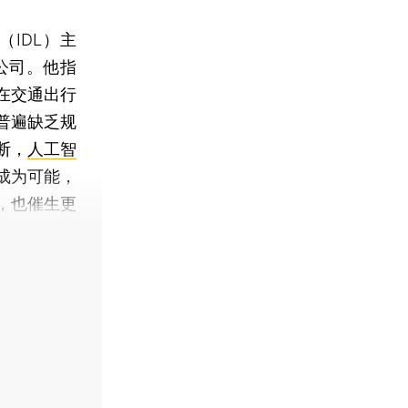
IDL）主
公司。他指
在交通出行
普遍缺乏规
断，
人工智
成为可能，
，也催生更