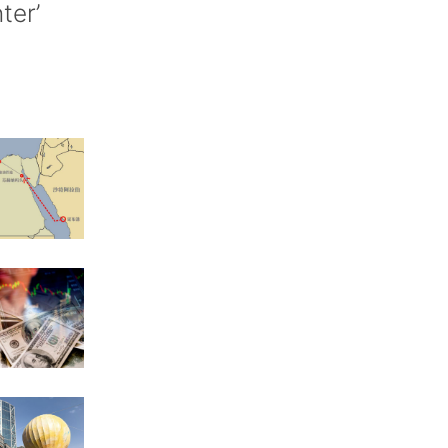
nter’