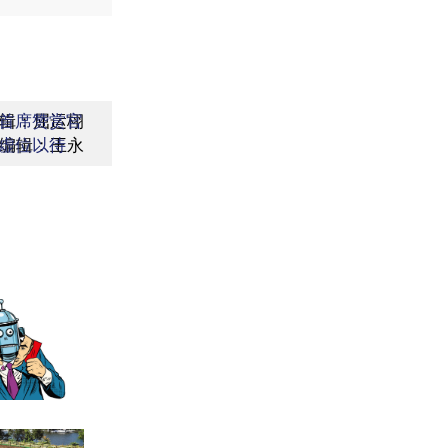
辑：屈运栩
首席赞赏官
编辑：王永
虚位以待