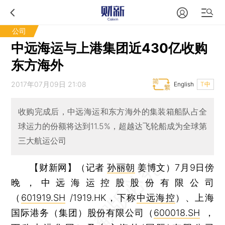
公司
中远海运与上港集团近430亿收购
东方海外
2017年07月09日 21:08
English
T中
收购完成后，中远海运和东方海外的集装箱船队占全
球运力的份额将达到11.5%，超越达飞轮船成为全球第
三大航运公司
【财新网】（记者
孙丽朝
姜博文）
7月9日傍
晚，中远海运控股股份有限公司
（
601919.SH
/1919.HK，下称
中远海控
）、上海
国际港务（集团）股份有限公司（
600018.SH
，