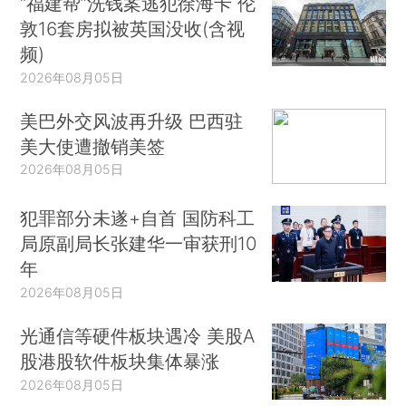
“福建帮”洗钱案逃犯徐海卡 伦
敦16套房拟被英国没收(含视
频)
2026年08月05日
美巴外交风波再升级 巴西驻
美大使遭撤销美签
2026年08月05日
犯罪部分未遂+自首 国防科工
局原副局长张建华一审获刑10
年
2026年08月05日
光通信等硬件板块遇冷 美股A
股港股软件板块集体暴涨
2026年08月05日