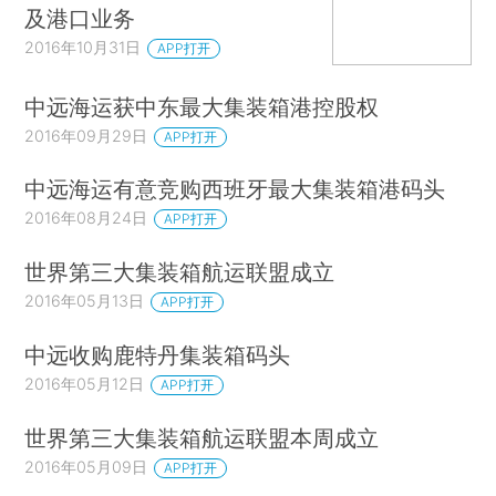
及港口业务
2016年10月31日
APP打开
中远海运获中东最大集装箱港控股权
2016年09月29日
APP打开
中远海运有意竞购西班牙最大集装箱港码头
2016年08月24日
APP打开
世界第三大集装箱航运联盟成立
2016年05月13日
APP打开
中远收购鹿特丹集装箱码头
2016年05月12日
APP打开
世界第三大集装箱航运联盟本周成立
2016年05月09日
APP打开