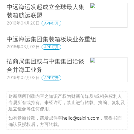
中远海运发起成立全球最大集
装箱航运联盟
2016年04月20日
APP打开
中远海运集团集装箱板块业务重组
2016年03月02日
APP打开
招商局集团或与中集集团洽谈
合并海工业务
2016年02月02日
APP打开
财新网所刊载内容之知识产权为财新传媒及/或相关权利人
专属所有或持有。未经许可，禁止进行转载、摘编、复制及
建立镜像等任何使用。
如有意愿转载，请发邮件至
hello@caixin.com
，获得书面
确认及授权后，方可转载。