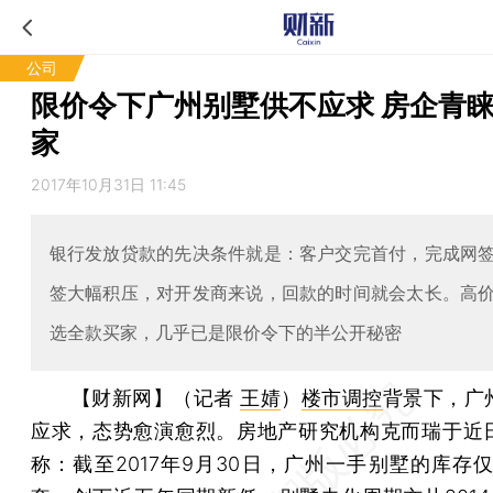
公司
限价令下广州别墅供不应求 房企青
家
2017年10月31日 11:45
银行发放贷款的先决条件就是：客户交完首付，完成网
签大幅积压，对开发商来说，回款的时间就会太长。高
选全款买家，几乎已是限价令下的半公开秘密
【财新网】（记者
王婧
）
楼市调控
背景下，广
应求，态势愈演愈烈。房地产研究机构克而瑞于近
称：截至2017年9月30日，广州一手别墅的库存仅