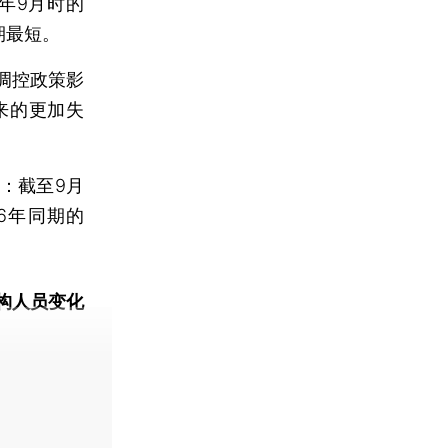
年9月时的
期最短。
调控政策影
来的更加失
：截至9月
16年同期的
构人员变化