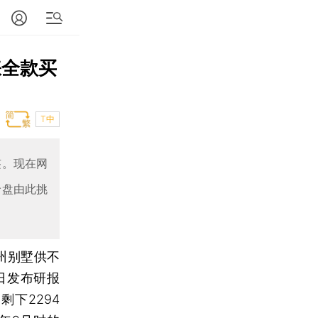
睐全款买
T中
签。现在网
价盘由此挑
州别墅供不
日发布研报
剩下2294