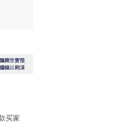
编辑：贺信
首席赞赏官
编辑：刘潇
虚位以待
款买家