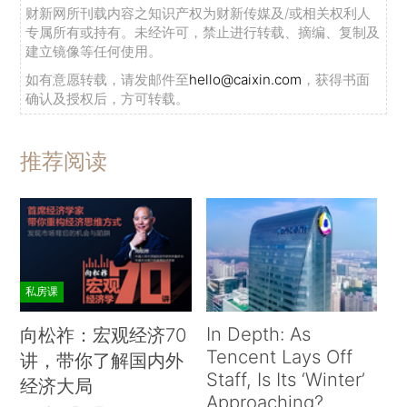
财新网所刊载内容之知识产权为财新传媒及/或相关权利人
专属所有或持有。未经许可，禁止进行转载、摘编、复制及
建立镜像等任何使用。
如有意愿转载，请发邮件至
hello@caixin.com
，获得书面
确认及授权后，方可转载。
推荐阅读
私房课
In Depth: As
向松祚：宏观经济70
Tencent Lays Off
讲，带你了解国内外
Staff, Is Its ‘Winter’
经济大局
Approaching?