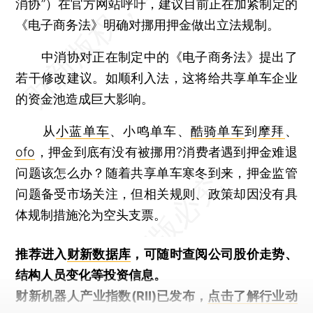
消协”）在官方网站呼吁，建议目前正在加紧制定的
《电子商务法》明确对挪用押金做出立法规制。
中消协对正在制定中的《电子商务法》提出了
若干修改建议。如顺利入法，这将给共享单车企业
的资金池造成巨大影响。
从
小蓝单车
、小鸣单车、
酷骑单车
到
摩拜
、
ofo
，押金到底有没有被挪用?消费者遇到押金难退
问题该怎么办？随着共享单车寒冬到来，押金监管
问题备受市场关注，但相关规则、政策却因没有具
体规制措施沦为空头支票。
推荐进入
财新数据库
，可随时查阅公司股价走势、
结构人员变化等投资信息。
财新机器人产业指数(RII)已发布，
点击了解行业动