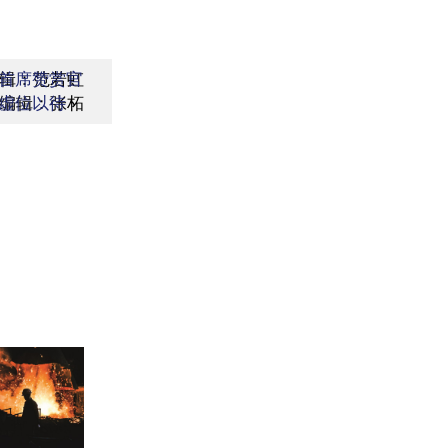
辑：范若虹
首席赞赏官
编辑：张柘
虚位以待