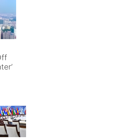
ff
nter’