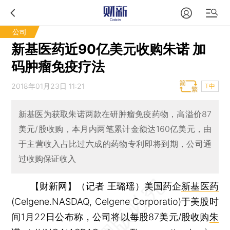
公司
新基医药近90亿美元收购朱诺 加
码肿瘤免疫疗法
2018年01月23日 11:21
T中
新基医为获取朱诺两款在研肿瘤免疫药物，高溢价87
美元/股收购，本月内两笔累计金额达160亿美元，由
于主营收入占比过六成的药物专利即将到期，公司通
过收购保证收入
【财新网】（记者 王璐瑶）
美国药企
新基医药
(Celgene.NASDAQ, Celgene Corporatio)于美股时
间1月22日公布称，公司将以每股87美元/股收购
朱