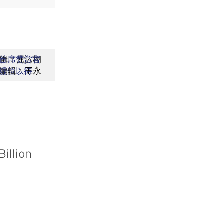
辑：屈运栩
首席赞赏官
编辑：王永
虚位以待
illion