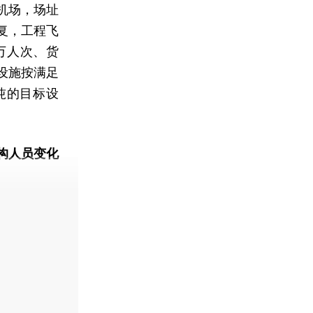
机场，场址
复，工程飞
万人次、货
设施按满足
万吨的目标设
构人员变化