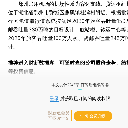
鄂州民用机场的机场性质为客运支线、货运枢纽
位于湖北省鄂州市鄂城区燕矶镇杜湾村附近。根据批
行区跑道滑行道系统按满足2030年旅客吞吐量150
邮吞吐量330万吨的目标设计，航站楼、转运中心等
2025年旅客吞吐量100万人次、货邮吞吐量245
计。
推荐进入
财新数据库
，可随时查阅公司股价走势、结
等投资信息。
财新机器人产业指数(RII)已发布，
点击了解行业动态
本文共计2243字 订阅后继续阅读
登录
后获取已订阅的阅读权限
财新通会员
订阅/会员升级
可畅读全文