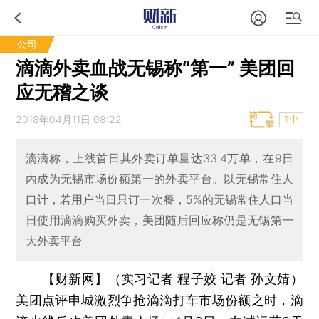
公司
滴滴外卖血战无锡称“第一” 美团回
应无稽之谈
2018年04月11日 08:22
T中
滴滴称，上线首日其外卖订单量达33.4万单，在9日
内成为无锡市场份额第一的外卖平台。以无锡常住人
口计，若用户当日只订一次餐，5%的无锡常住人口当
日使用滴滴购买外卖，美团随后回应称仍是无锡第一
大外卖平台
【财新网】（实习记者 程子姣 记者 孙文婧）
美团点评
申城激烈争抢
滴滴打车
市场份额之时，滴