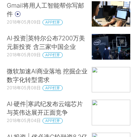
Gmail将用人工智能帮你写邮
件
2018年05月09日
APP打开
AI·投资|英特尔公布7200万美
元新投资 含三家中国企业
2018年05月09日
APP打开
微软加速AI商业落地 挖掘企业
数字化转型需求
2018年05月08日
APP打开
AI·硬件|寒武纪发布云端芯片
与英伟达展开正面竞争
2018年05月04日
APP打开
AI·投资 | 优必选C轮融资8.2亿