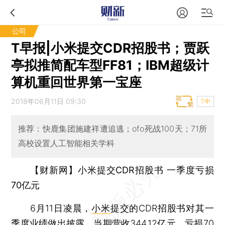
公司
T早报|小米提交CDR招股书；贾跃
亭拟推简配车型FF81；IBM超级计
算机重回世界第一宝座
2018年06月11日 09:30
T中
推荐：快鹿集团施建祥遭追逃；ofo死战100天；71所
高校设置人工智能相关学科
【财新网】
小米提交CDR招股书 一季度亏损
70亿元
6月11日凌晨，
小米
提交的CDR招股书对其一
季度业绩做出披露，当期营收344.12亿元，亏损70