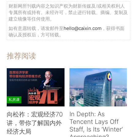
财新网所刊载内容之知识产权为财新传媒及/或相关权利人
专属所有或持有。未经许可，禁止进行转载、摘编、复制及
建立镜像等任何使用。
如有意愿转载，请发邮件至
hello@caixin.com
，获得书面
确认及授权后，方可转载。
推荐阅读
私房课
In Depth: As
向松祚：宏观经济70
Tencent Lays Off
讲，带你了解国内外
Staff, Is Its ‘Winter’
经济大局
Approaching?