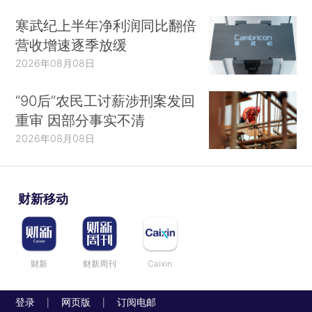
寒武纪上半年净利润同比翻倍
营收增速逐季放缓
2026年08月08日
“90后”农民工讨薪涉刑案发回
重审 因部分事实不清
2026年08月08日
财新移动
财新
财新周刊
Caixin
登录
网页版
订阅电邮
|
|