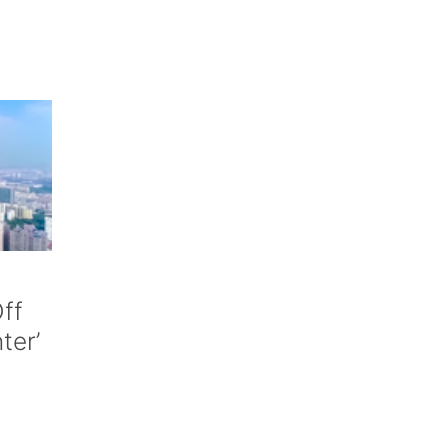
ff
nter’