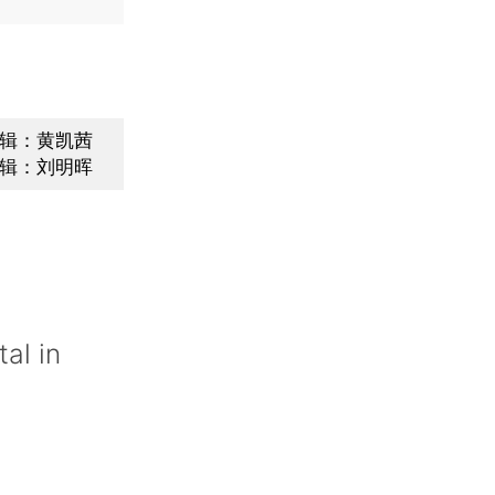
辑：黄凯茜
辑：刘明晖
al in