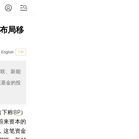
 布局移
English
T中
网联、新能
该基金的投
（下称
BP
）
向蔚来资本的
），这笔资金