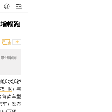
量增幅跑
T中
而净利润同
购
沃尔沃
轿
75.HK
）与
推出首款车型
汽车）发布
.63万辆，