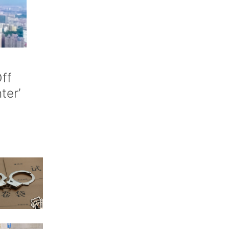
ff
nter’