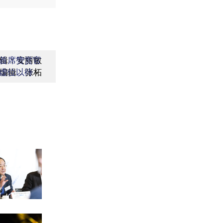
辑：安丽敏
首席赞赏官
编辑：张柘
虚位以待