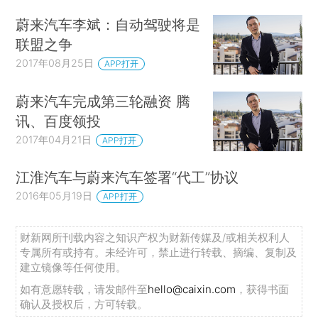
蔚来汽车李斌：自动驾驶将是
联盟之争
2017年08月25日
APP打开
蔚来汽车完成第三轮融资 腾
讯、百度领投
2017年04月21日
APP打开
江淮汽车与蔚来汽车签署“代工”协议
2016年05月19日
APP打开
财新网所刊载内容之知识产权为财新传媒及/或相关权利人
专属所有或持有。未经许可，禁止进行转载、摘编、复制及
建立镜像等任何使用。
如有意愿转载，请发邮件至
hello@caixin.com
，获得书面
确认及授权后，方可转载。