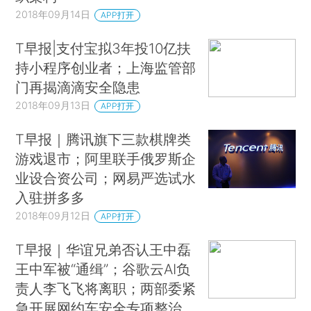
2018年09月14日
APP打开
T早报|支付宝拟3年投10亿扶
持小程序创业者；上海监管部
门再揭滴滴安全隐患
2018年09月13日
APP打开
T早报｜腾讯旗下三款棋牌类
游戏退市；阿里联手俄罗斯企
业设合资公司；网易严选试水
入驻拼多多
2018年09月12日
APP打开
T早报｜华谊兄弟否认王中磊
王中军被“通缉”；谷歌云AI负
责人李飞飞将离职；两部委紧
急开展网约车安全专项整治