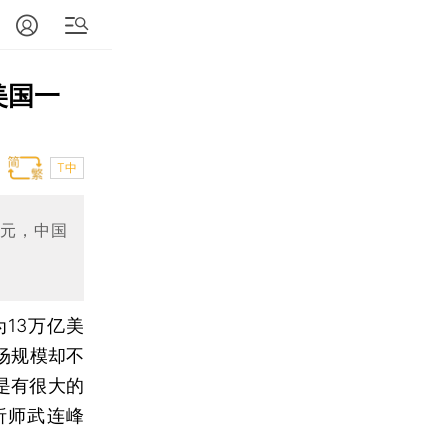
美国一
T中
美元，中国
为13万亿美
场规模却不
是有很大的
析师武连峰