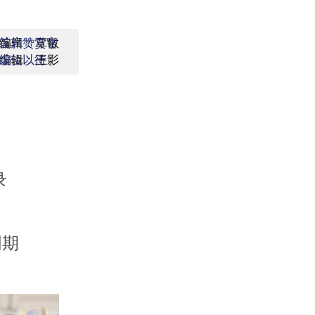
编辑：覃敏
首席赞赏官
编辑：王影
虚位以待
录
周期