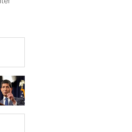
nter’