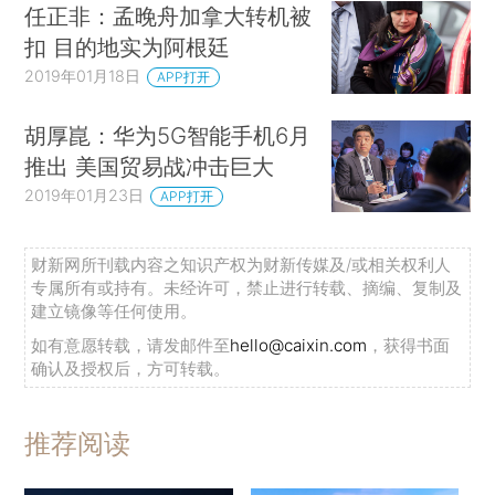
任正非：孟晚舟加拿大转机被
扣 目的地实为阿根廷
2019年01月18日
APP打开
胡厚崑：华为5G智能手机6月
推出 美国贸易战冲击巨大
2019年01月23日
APP打开
财新网所刊载内容之知识产权为财新传媒及/或相关权利人
专属所有或持有。未经许可，禁止进行转载、摘编、复制及
建立镜像等任何使用。
如有意愿转载，请发邮件至
hello@caixin.com
，获得书面
确认及授权后，方可转载。
推荐阅读